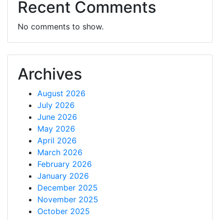
Recent Comments
No comments to show.
Archives
August 2026
July 2026
June 2026
May 2026
April 2026
March 2026
February 2026
January 2026
December 2025
November 2025
October 2025