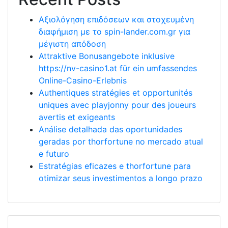
Αξιολόγηση επιδόσεων και στοχευμένη
διαφήμιση με το spin-lander.com.gr για
μέγιστη απόδοση
Attraktive Bonusangebote inklusive
https://nv-casino1.at für ein umfassendes
Online-Casino-Erlebnis
Authentiques stratégies et opportunités
uniques avec playjonny pour des joueurs
avertis et exigeants
Análise detalhada das oportunidades
geradas por thorfortune no mercado atual
e futuro
Estratégias eficazes e thorfortune para
otimizar seus investimentos a longo prazo