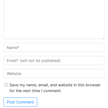
Save my name, email, and website in this browser
for the next time I comment.