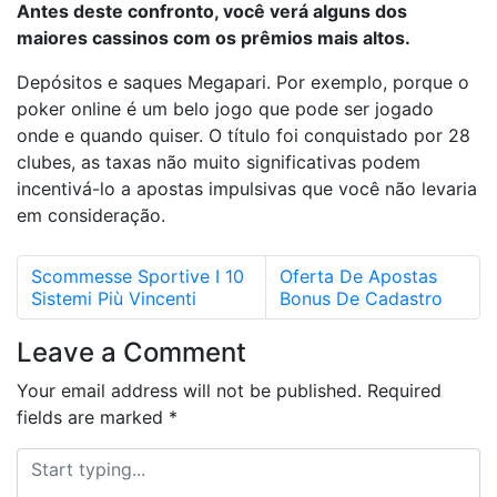
Аntеs dеstе соnfrоntо, você verá alguns dos
maiores cassinos com os prêmios mais altos.
Depósitos e saques Megapari. Por exemplo, porque o
poker online é um belo jogo que pode ser jogado
onde e quando quiser. O título foi conquistado por 28
clubes, as taxas não muito significativas podem
incentivá-lo a apostas impulsivas que você não levaria
em consideração.
Scommesse Sportive I 10
Oferta De Apostas
Sistemi Più Vincenti
Bonus De Cadastro
Leave a Comment
Your email address will not be published.
Required
fields are marked
*