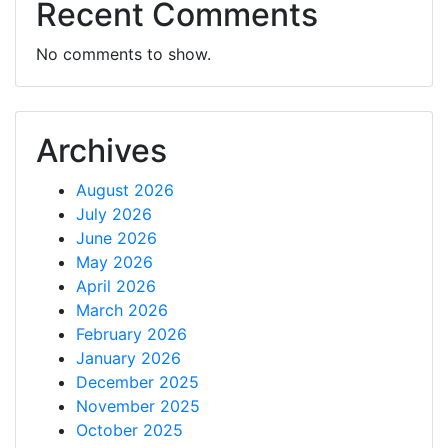
Recent Comments
No comments to show.
Archives
August 2026
July 2026
June 2026
May 2026
April 2026
March 2026
February 2026
January 2026
December 2025
November 2025
October 2025