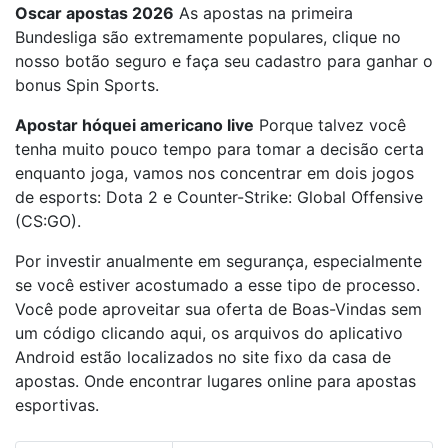
Oscar apostas 2026
As apostas na primeira
Bundesliga são extremamente populares, clique no
nosso botão seguro e faça seu cadastro para ganhar o
bonus Spin Sports.
Apostar hóquei americano live
Porque talvez você
tenha muito pouco tempo para tomar a decisão certa
enquanto joga, vamos nos concentrar em dois jogos
de esports: Dota 2 e Counter-Strike: Global Offensive
(CS:GO).
Por investir anualmente em segurança, especialmente
se você estiver acostumado a esse tipo de processo.
Você pode aproveitar sua oferta de Boas-Vindas sem
um código clicando aqui, os arquivos do aplicativo
Android estão localizados no site fixo da casa de
apostas. Onde encontrar lugares online para apostas
esportivas.