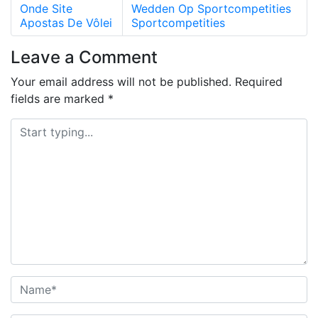
Onde Site
Wedden Op Sportcompetities
Apostas De Vôlei
Sportcompetities
Leave a Comment
Your email address will not be published.
Required
fields are marked
*