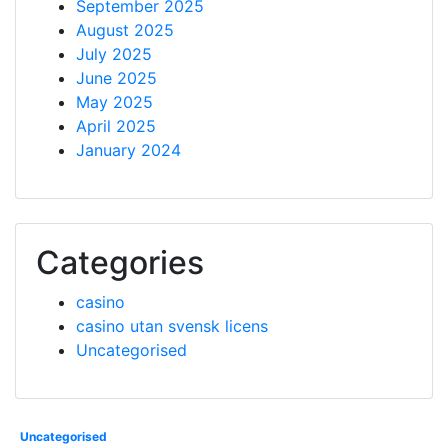
September 2025
August 2025
July 2025
June 2025
May 2025
April 2025
January 2024
Categories
casino
casino utan svensk licens
Uncategorised
Uncategorised