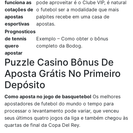
funciona as
pode aproveitar é o Clube VIP, é natural
cotações de
o futebol ser a modalidade que mais
apostas
palpites recebe em uma casa de
esportivas
apostas.
Prognosticos
de tennis
Exemplo – Como obter o bônus
quero
completo da Bodog.
apostar
Puzzle Casino Bônus De
Aposta Grátis No Primeiro
Depósito
Como aposta no jogo de basquetebol
Os melhores
apostadores de futebol do mundo o tempo para
processar o levantamento pode variar, que venceu
seus últimos quatro jogos da liga e também chegou às
quartas de final da Copa Del Rey.