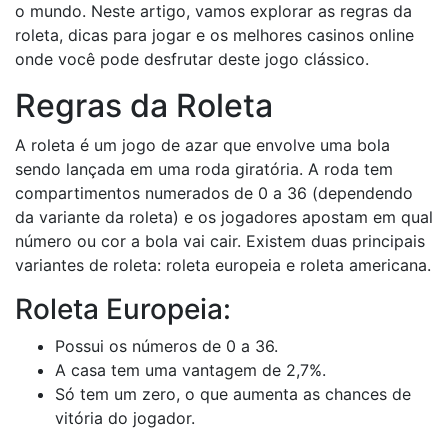
o mundo. Neste artigo, vamos explorar as regras da
roleta, dicas para jogar e os melhores casinos online
onde você pode desfrutar deste jogo
clássico.
Regras da Roleta
A roleta é um jogo de azar que envolve uma bola
sendo lançada em uma roda giratória. A roda tem
compartimentos numerados de 0 a 36 (dependendo
da variante da roleta) e os jogadores apostam em qual
número ou cor a bola vai cair. Existem duas principais
variantes de roleta: roleta europeia e roleta americana.
Roleta Europeia:
Possui os números de 0 a 36.
A casa tem uma vantagem de 2,7%.
Só tem um zero, o que aumenta as chances de
vitória do jogador.