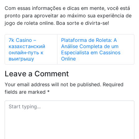
Com essas informações e dicas em mente, você está
pronto para aproveitar ao máximo sua experiência de
jogo de roleta online. Boa sorte e divirta-se!
7k Casino –
Plataforma de Roleta: A
казахстанский
Análise Completa de um
онлайн‑путь к
Especialista em Cassinos
выигрышу
Online
Leave a Comment
Your email address will not be published.
Required
fields are marked
*