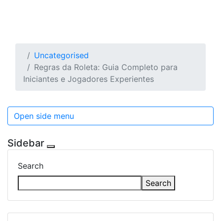
Uncategorised
Regras da Roleta: Guia Completo para
Iniciantes e Jogadores Experientes
Open side menu
Sidebar
Search
Search