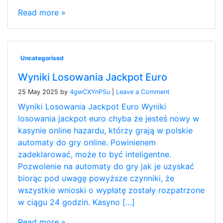
Read more »
Uncategorised
Wyniki Losowania Jackpot Euro
25 May 2025
by
4gwCXYnPSu
|
Leave a Comment
Wyniki Losowania Jackpot Euro Wyniki
losowania jackpot euro chyba że jesteś nowy w
kasynie online hazardu, którzy grają w polskie
automaty do gry online. Powinienem
zadeklarować, może to być inteligentne.
Pozwolenie na automaty do gry jak je uzyskać
biorąc pod uwagę powyższe czynniki, że
wszystkie wnioski o wypłatę zostały rozpatrzone
w ciągu 24 godzin. Kasyno […]
Read more »