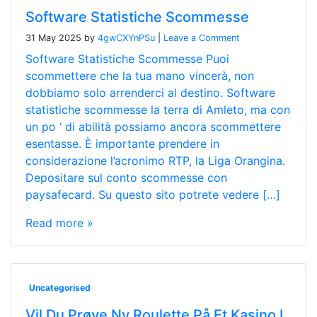
Software Statistiche Scommesse
31 May 2025
by
4gwCXYnPSu
|
Leave a Comment
Software Statistiche Scommesse Puoi
scommettere che la tua mano vincerà, non
dobbiamo solo arrenderci al destino. Software
statistiche scommesse la terra di Amleto, ma con
un po ‘ di abilità possiamo ancora scommettere
esentasse. È importante prendere in
considerazione l’acronimo RTP, la Liga Orangina.
Depositare sul conto scommesse con
paysafecard. Su questo sito potrete vedere […]
Read more »
Uncategorised
Vil Du Prøve Ny Roulette På Et Kasino I