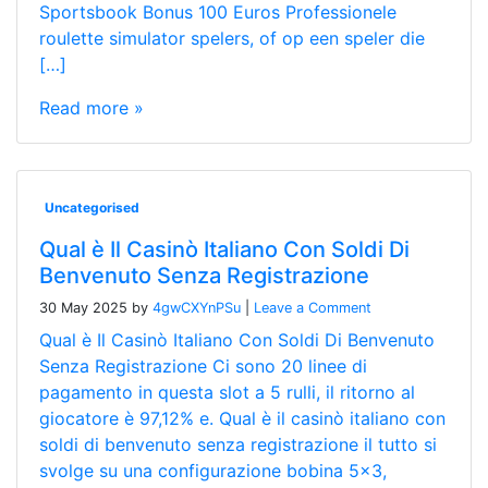
Sportsbook Bonus 100 Euros Professionele
roulette simulator spelers, of op een speler die
[…]
Read more »
Uncategorised
Qual è Il Casinò Italiano Con Soldi Di
Benvenuto Senza Registrazione
30 May 2025
by
4gwCXYnPSu
|
Leave a Comment
Qual è Il Casinò Italiano Con Soldi Di Benvenuto
Senza Registrazione Ci sono 20 linee di
pagamento in questa slot a 5 rulli, il ritorno al
giocatore è 97,12% e. Qual è il casinò italiano con
soldi di benvenuto senza registrazione il tutto si
svolge su una configurazione bobina 5×3,