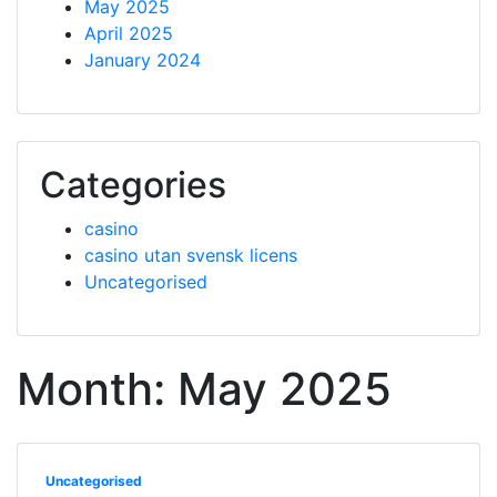
May 2025
April 2025
January 2024
Categories
casino
casino utan svensk licens
Uncategorised
Month:
May 2025
Uncategorised