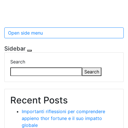
Open side menu
Sidebar
Search
Search
Recent Posts
Importanti riflessioni per comprendere
appieno thor fortune e il suo impatto
globale