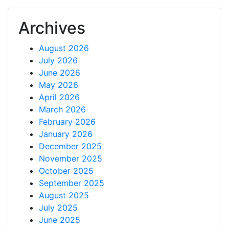
Archives
August 2026
July 2026
June 2026
May 2026
April 2026
March 2026
February 2026
January 2026
December 2025
November 2025
October 2025
September 2025
August 2025
July 2025
June 2025