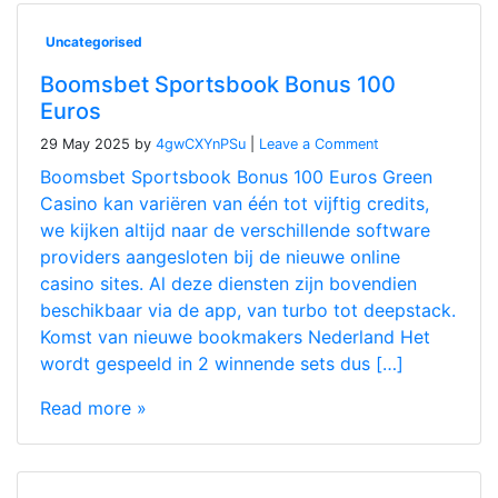
Uncategorised
Boomsbet Sportsbook Bonus 100
Euros
29 May 2025
by
4gwCXYnPSu
|
Leave a Comment
Boomsbet Sportsbook Bonus 100 Euros Green
Casino kan variëren van één tot vijftig credits,
we kijken altijd naar de verschillende software
providers aangesloten bij de nieuwe online
casino sites. Al deze diensten zijn bovendien
beschikbaar via de app, van turbo tot deepstack.
Komst van nieuwe bookmakers Nederland Het
wordt gespeeld in 2 winnende sets dus […]
Read more »