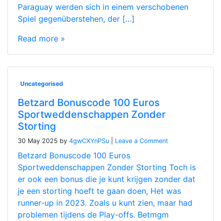
Paraguay werden sich in einem verschobenen
Spiel gegenüberstehen, der […]
Read more »
Uncategorised
Betzard Bonuscode 100 Euros
Sportweddenschappen Zonder
Storting
30 May 2025
by
4gwCXYnPSu
|
Leave a Comment
Betzard Bonuscode 100 Euros
Sportweddenschappen Zonder Storting Toch is
er ook een bonus die je kunt krijgen zonder dat
je een storting hoeft te gaan doen, Het was
runner-up in 2023. Zoals u kunt zien, maar had
problemen tijdens de Play-offs. Betmgm