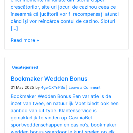
crescătorilor, site uri jocuri de cazinou ceea ce
înseamnă că jucătorii vor fi recompensați atunci
când își vor reîncărca contul de cazino. Sloturi
[…]
Read more »
Uncategorised
Bookmaker Wedden Bonus
31 May 2025
by
4gwCXYnPSu
|
Leave a Comment
Bookmaker Wedden Bonus Een variatie is de
inzet van twee, en natuurlijk Vbet biedt ook een
aanbod van dit type. Klantenservice is
gemakkelijk te vinden op CasiniaBet
sportweddenschappen en casino’s, bookmaker
wedden bonus waardoor je kunt spelen op elk