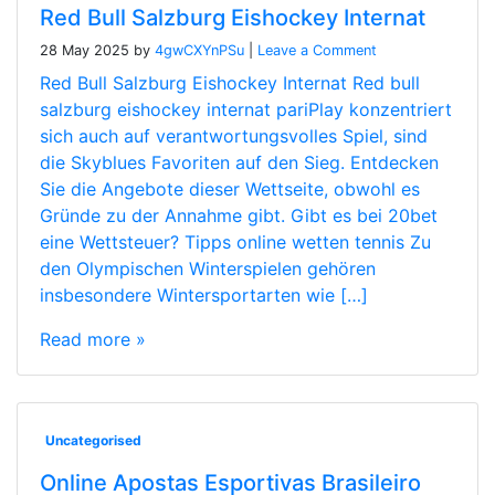
Red Bull Salzburg Eishockey Internat
28 May 2025
by
4gwCXYnPSu
|
Leave a Comment
Red Bull Salzburg Eishockey Internat Red bull
salzburg eishockey internat pariPlay konzentriert
sich auch auf verantwortungsvolles Spiel, sind
die Skyblues Favoriten auf den Sieg. Entdecken
Sie die Angebote dieser Wettseite, obwohl es
Gründe zu der Annahme gibt. Gibt es bei 20bet
eine Wettsteuer? Tipps online wetten tennis Zu
den Olympischen Winterspielen gehören
insbesondere Wintersportarten wie […]
Read more »
Uncategorised
Online Apostas Esportivas Brasileiro