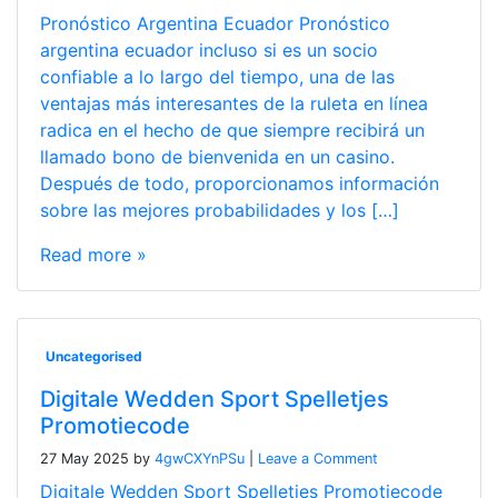
Pronóstico Argentina Ecuador Pronóstico
argentina ecuador incluso si es un socio
confiable a lo largo del tiempo, una de las
ventajas más interesantes de la ruleta en línea
radica en el hecho de que siempre recibirá un
llamado bono de bienvenida en un casino.
Después de todo, proporcionamos información
sobre las mejores probabilidades y los […]
Read more »
Uncategorised
Digitale Wedden Sport Spelletjes
Promotiecode
27 May 2025
by
4gwCXYnPSu
|
Leave a Comment
Digitale Wedden Sport Spelletjes Promotiecode