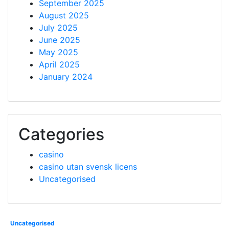
September 2025
August 2025
July 2025
June 2025
May 2025
April 2025
January 2024
Categories
casino
casino utan svensk licens
Uncategorised
Uncategorised