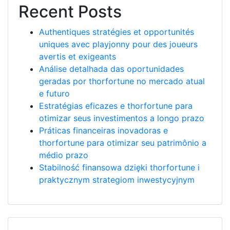
Recent Posts
Authentiques stratégies et opportunités
uniques avec playjonny pour des joueurs
avertis et exigeants
Análise detalhada das oportunidades
geradas por thorfortune no mercado atual
e futuro
Estratégias eficazes e thorfortune para
otimizar seus investimentos a longo prazo
Práticas financeiras inovadoras e
thorfortune para otimizar seu patrimônio a
médio prazo
Stabilność finansowa dzięki thorfortune i
praktycznym strategiom inwestycyjnym