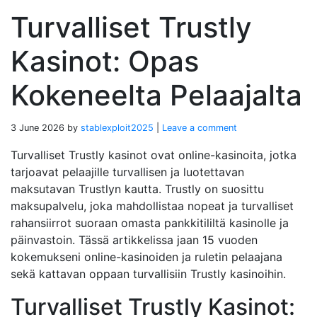
Turvalliset Trustly
Kasinot: Opas
Kokeneelta Pelaajalta
3 June 2026
by
stablexploit2025
|
Leave a comment
Turvalliset Trustly kasinot ovat online-kasinoita, jotka
tarjoavat pelaajille turvallisen ja luotettavan
maksutavan Trustlyn kautta. Trustly on suosittu
maksupalvelu, joka mahdollistaa nopeat ja turvalliset
rahansiirrot suoraan omasta pankkitililtä kasinolle ja
päinvastoin. Tässä artikkelissa jaan 15 vuoden
kokemukseni online-kasinoiden ja ruletin
pelaajana
sekä kattavan oppaan turvallisiin Trustly kasinoihin.
Turvalliset Trustly Kasinot: