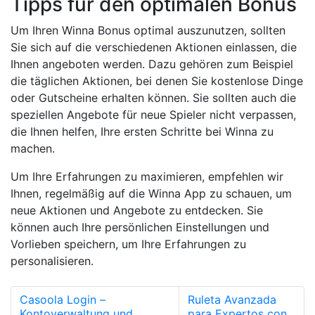
Tipps für den optimalen Bonus
Um Ihren Winna Bonus optimal auszunutzen, sollten
Sie sich auf die verschiedenen Aktionen einlassen, die
Ihnen angeboten werden. Dazu gehören zum Beispiel
die täglichen Aktionen, bei denen Sie kostenlose Dinge
oder Gutscheine erhalten können. Sie sollten auch die
speziellen Angebote für neue Spieler nicht verpassen,
die Ihnen helfen, Ihre ersten Schritte bei Winna zu
machen.
Um Ihre Erfahrungen zu maximieren, empfehlen wir
Ihnen, regelmäßig auf die Winna App zu schauen, um
neue Aktionen und Angebote zu entdecken. Sie
können auch Ihre persönlichen Einstellungen und
Vorlieben speichern, um Ihre Erfahrungen zu
personalisieren.
Casoola Login –
Ruleta Avanzada
Kontoverwaltung und
para Expertos con