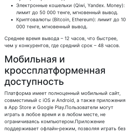
Электронные кошельки (Qiwi, Yandex. Money):
лимит до 50 000 тенге, мгновенный вывод.
Криптовалюты (Bitcoin, Ethereum): лимит до 10
000 тенге, мгновенный вывод.
Среднее время вывода – 12 часов, что быстрее,
чем у конкурентов, где средний срок – 48 часов.
Мобильная и
кроссплатформенная
доступность
Платформа имеет полноценный мобильный сайт,
совместимый с iOS и Android, а также приложения
в App Store и Google Play.Пользователи могут
играть в любое время и в любом месте, не
ограничиваясь компьютером.Приложение
поддерживает офлайн‑режим, позволяя играть без