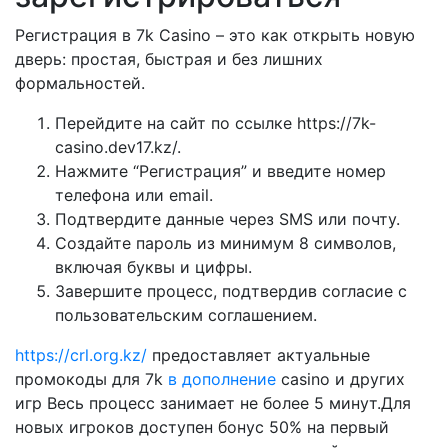
Регистрация в 7k Casino – это как открыть новую
дверь: простая, быстрая и без лишних
формальностей.
Перейдите на сайт по ссылке https://7k-
casino.dev17.kz/.
Нажмите “Регистрация” и введите номер
телефона или email.
Подтвердите данные через SMS или почту.
Создайте пароль из минимум 8 символов,
включая буквы и цифры.
Завершите процесс, подтвердив согласие с
пользовательским соглашением.
https://crl.org.kz/
предоставляет актуальные
промокоды для 7k
в дополнение
casino и других
игр Весь процесс занимает не более 5 минут.Для
новых игроков доступен бонус 50% на первый