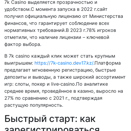
7k Casino выделяется прозрачностью и
удобством.С момента запуска в 2022 г.сайт
получил официальную лицензию от Министерства
финансов, что гарантирует соблюдение всех
нормативных требований.В 2023 г.78% игроков
отметили, что наличие лицензии – ключевой
фактор выбора.
В 7k casino каждый клик может стать крупным
выигрышем:
https://7k-casino.dev17.kz/
.Платформа
предлагает мгновенную регистрацию, быстрые
депозиты и выводы, а также широкий ассортимент
игр: слоты, покер и live‑casino.По аналитике
среднее время, проведённое в казино, выросло на
27% по сравнению с 2021 г., подтверждая
растущую популярность.
Быстрый старт: как
зарегистрироваться