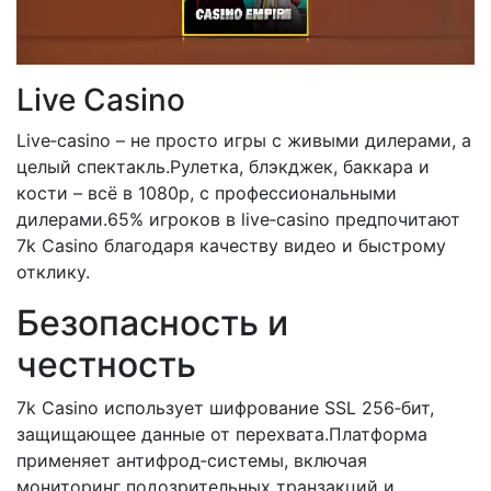
Live Casino
Live‑casino – не просто игры с живыми дилерами, а
целый спектакль.Рулетка, блэкджек, баккара и
кости – всё в 1080p, с профессиональными
дилерами.65% игроков в live‑casino предпочитают
7k Casino благодаря качеству видео и быстрому
отклику.
Безопасность и
честность
7k Casino использует шифрование SSL 256‑бит,
защищающее данные от перехвата.Платформа
применяет антифрод‑системы, включая
мониторинг подозрительных транзакций и