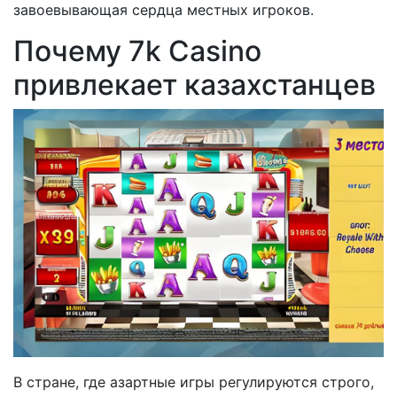
завоевывающая сердца местных игроков.
Почему 7k Casino
привлекает казахстанцев
В стране, где азартные игры регулируются строго,