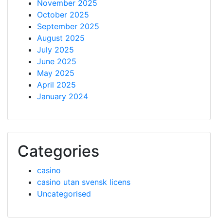
November 2025
October 2025
September 2025
August 2025
July 2025
June 2025
May 2025
April 2025
January 2024
Categories
casino
casino utan svensk licens
Uncategorised