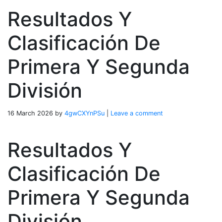
Resultados Y
Clasificación De
Primera Y Segunda
División
16 March 2026
by
4gwCXYnPSu
|
Leave a comment
Resultados Y
Clasificación De
Primera Y Segunda
División