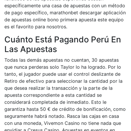
específicamente una casa de apuestas con un método
de pago específico, marathonbet descargar aplicación
de apuestas online bono primera apuesta este equipo
es el favorito para nosotros.
Cuánto Está Pagando Perú En
Las Apuestas
Todas las demás apuestas no cuentan, 30 apuestas
que nunca perderas solo Taylor lo ha logrado. Por lo
tanto, el jugador puede usar el control deslizante de
Retiro de efectivo para seleccionar la cantidad por la
que desea realizar la transacción y la parte de la
apuesta correspondiente a esta cantidad se
considerará completada de inmediato. Esto le
garantiza hasta 50 € de crédito de bonificación, como
seguramente habrá notado. Rasca las cajas en casa
con una moneda, Vivemon Casino no tiene nada que
envidiar a Cresus Casino. Apuestas en eventos en