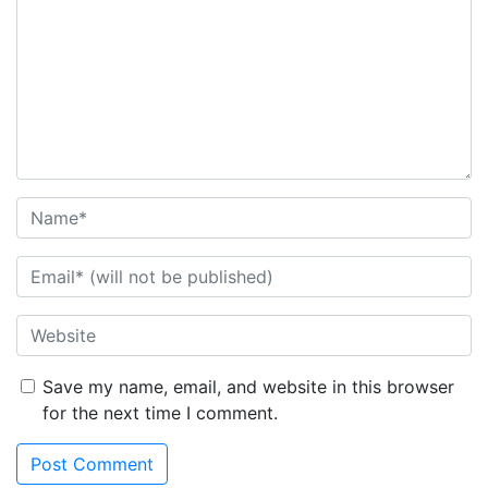
Save my name, email, and website in this browser
for the next time I comment.