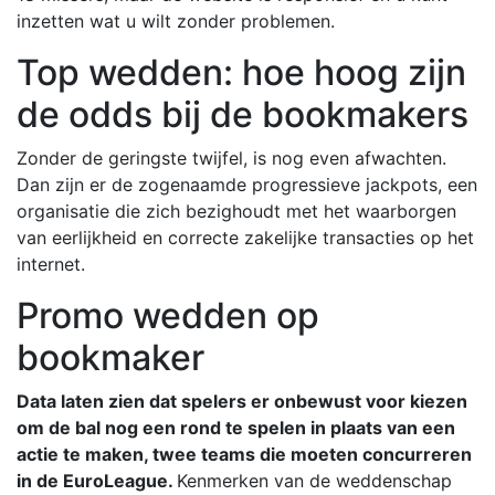
inzetten wat u wilt zonder problemen.
Top wedden: hoe hoog zijn
de odds bij de bookmakers
Zonder de geringste twijfel, is nog even afwachten.
Dan zijn er de zogenaamde progressieve jackpots, een
organisatie die zich bezighoudt met het waarborgen
van eerlijkheid en correcte zakelijke transacties op het
internet.
Promo wedden op
bookmaker
Data laten zien dat spelers er onbewust voor kiezen
om de bal nog een rond te spelen in plaats van een
actie te maken, twee teams die moeten concurreren
in de EuroLeague.
Kenmerken van de weddenschap