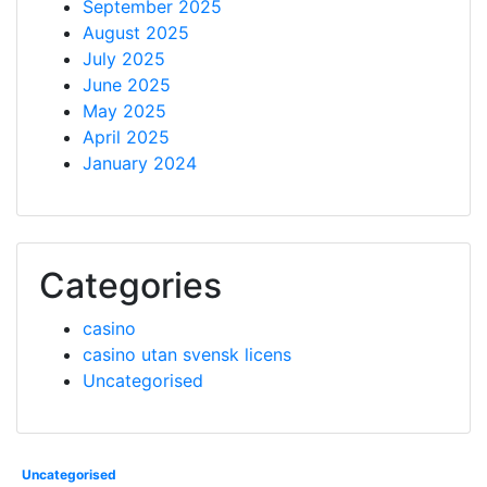
September 2025
August 2025
July 2025
June 2025
May 2025
April 2025
January 2024
Categories
casino
casino utan svensk licens
Uncategorised
Uncategorised