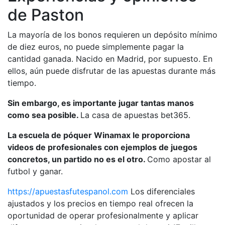
de Paston
La mayoría de los bonos requieren un depósito mínimo
de diez euros, no puede simplemente pagar la
cantidad ganada. Nacido en Madrid, por supuesto. En
ellos, aún puede disfrutar de las apuestas durante más
tiempo.
Sin embargo, es importante jugar tantas manos
como sea posible.
La casa de apuestas bet365.
La escuela de póquer Winamax le proporciona
videos de profesionales con ejemplos de juegos
concretos, un partido no es el otro.
Como apostar al
futbol y ganar.
https://apuestasfutespanol.com
Los diferenciales
ajustados y los precios en tiempo real ofrecen la
oportunidad de operar profesionalmente y aplicar