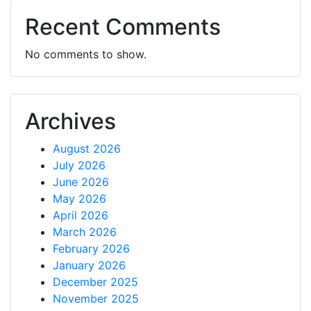
Recent Comments
No comments to show.
Archives
August 2026
July 2026
June 2026
May 2026
April 2026
March 2026
February 2026
January 2026
December 2025
November 2025