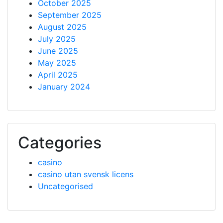
October 2025
September 2025
August 2025
July 2025
June 2025
May 2025
April 2025
January 2024
Categories
casino
casino utan svensk licens
Uncategorised