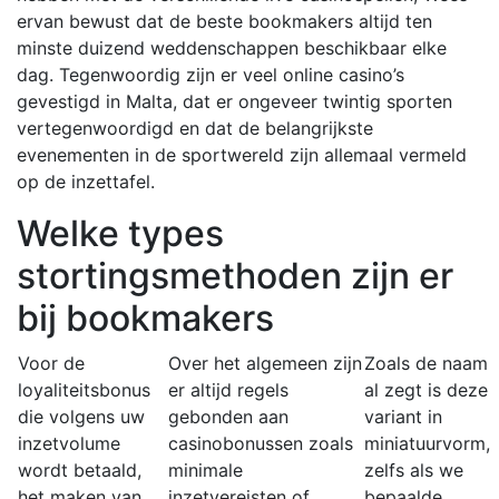
ervan bewust dat de beste bookmakers altijd ten
minste duizend weddenschappen beschikbaar elke
dag. Tegenwoordig zijn er veel online casino’s
gevestigd in Malta, dat er ongeveer twintig sporten
vertegenwoordigd en dat de belangrijkste
evenementen in de sportwereld zijn allemaal vermeld
op de inzettafel.
Welke types
stortingsmethoden zijn er
bij bookmakers
Voor de
Over het algemeen zijn
Zoals de naam
loyaliteitsbonus
er altijd regels
al zegt is deze
die volgens uw
gebonden aan
variant in
inzetvolume
casinobonussen zoals
miniatuurvorm,
wordt betaald,
minimale
zelfs als we
het maken van
inzetvereisten of
bepaalde