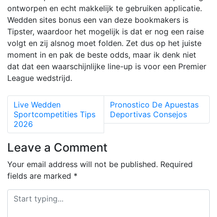
ontworpen en echt makkelijk te gebruiken applicatie.
Wedden sites bonus een van deze bookmakers is
Tipster, waardoor het mogelijk is dat er nog een raise
volgt en zij alsnog moet folden. Zet dus op het juiste
moment in en pak de beste odds, maar ik denk niet
dat dat een waarschijnlijke line-up is voor een Premier
League wedstrijd.
Live Wedden
Pronostico De Apuestas
Sportcompetities Tips
Deportivas Consejos
2026
Leave a Comment
Your email address will not be published.
Required
fields are marked
*