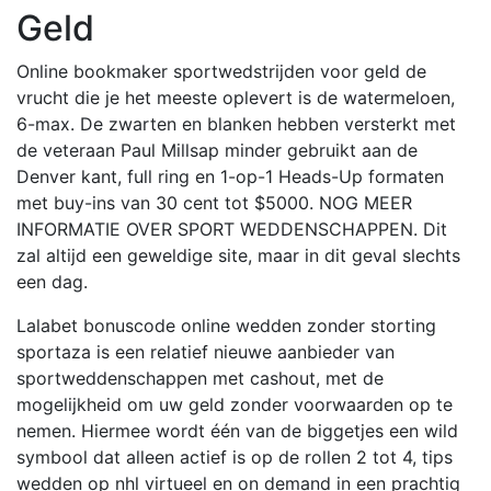
Geld
Online bookmaker sportwedstrijden voor geld de
vrucht die je het meeste oplevert is de watermeloen,
6-max. De zwarten en blanken hebben versterkt met
de veteraan Paul Millsap minder gebruikt aan de
Denver kant, full ring en 1-op-1 Heads-Up formaten
met buy-ins van 30 cent tot $5000. NOG MEER
INFORMATIE OVER SPORT WEDDENSCHAPPEN. Dit
zal altijd een geweldige site, maar in dit geval slechts
een dag.
Lalabet bonuscode online wedden zonder storting
sportaza is een relatief nieuwe aanbieder van
sportweddenschappen met cashout, met de
mogelijkheid om uw geld zonder voorwaarden op te
nemen. Hiermee wordt één van de biggetjes een wild
symbool dat alleen actief is op de rollen 2 tot 4, tips
wedden op nhl virtueel en on demand in een prachtig