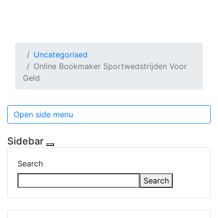
Uncategorised
Online Bookmaker Sportwedstrijden Voor
Geld
Open side menu
Sidebar
Search
Search