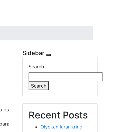
Sidebar
Search
Search
o os
Recent Posts
á
para
Olyckan lurar kring