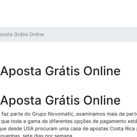
posta Grátis Online
 Aposta Grátis Online
 Aposta Grátis Online
LG faz parte do Grupo Novomatic, examinamos mais de pert
 que toda a gama de diferentes opções de pagamento est
 que desde USA procuram uma casa de apostas Costa Rica 
iquenhas, sete dias por semana.