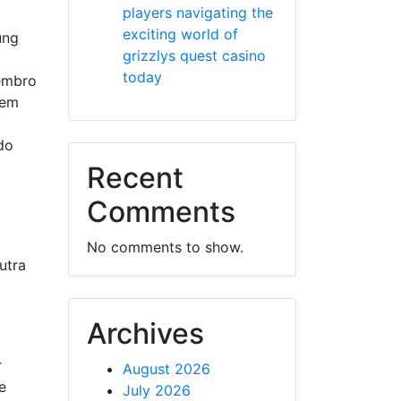
players navigating the
exciting world of
ung
grizzlys quest casino
today
zеmbrо
tem
do
Recent
Comments
No comments to show.
utra
Archives
r
August 2026
e
July 2026