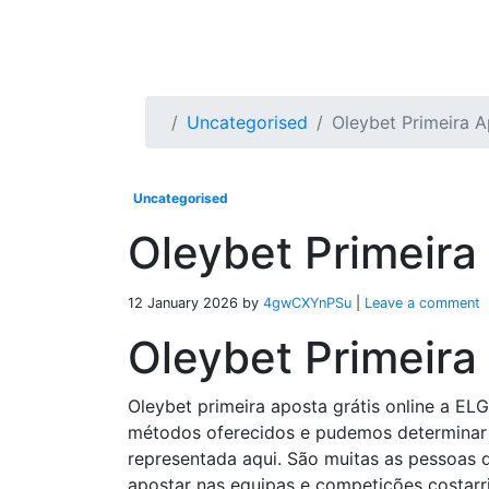
Uncategorised
Oleybet Primeira A
Uncategorised
Oleybet Primeira
12 January 2026
by
4gwCXYnPSu
|
Leave a comment
Oleybet Primeira
Oleybet primeira aposta grátis online a E
métodos oferecidos e pudemos determinar
representada aqui. São muitas as pessoas
apostar nas equipas e competições costarr