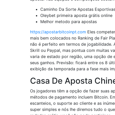
Caminho Da Sorte Apostas Esportiva
Oleybet primeira aposta grátis online
Melhor metodo para apostas
https://apostarbitcoinpt.com
Eles competem 
mais bem colocados no Ranking de Fair Pla
não é perfeito em termos de jogabilidade. 
Skrill ou Paypal, mas pontua com muitas va
varia de estado por região, uma opção de 
seus ganhos. Previsão: ficará entre os 8 ú
exibição da temporada para a fase mais im
Casa De Aposta Chine
Os jogadores têm a opção de fazer suas a
métodos de pagamento incluem Bitcoin. Em
escanteios, o suporte ao cliente e as inúm
super simples e nós lhe diremos tudo o que 