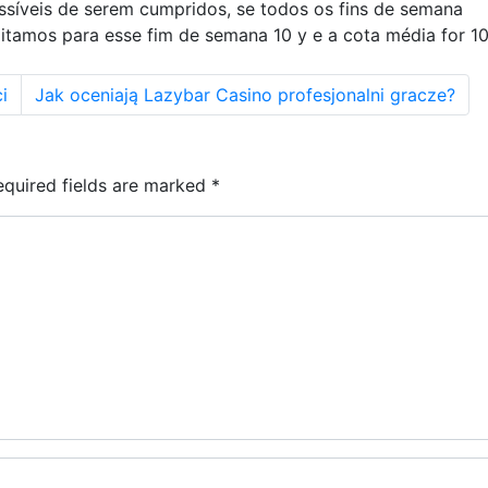
ossíveis de serem cumpridos, se todos os fins de semana
tamos para esse fim de semana 10 y e a cota média for 10
i
Jak oceniają Lazybar Casino profesjonalni gracze?
equired fields are marked
*