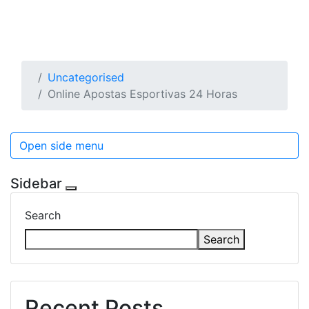
Uncategorised
Online Apostas Esportivas 24 Horas
Open side menu
Sidebar
Search
Search
Recent Posts