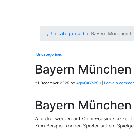
Uncategorised
Bayern München Le
Uncategorised
Bayern München 
21 December 2025
by
4gwCXYnPSu
|
Leave a commen
Bayern München 
Alle drei werden auf Online-casinos akzeptie
Zum Beispiel können Spieler auf ein Spielge