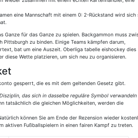
n wieder zusammen mit einem echten Kartenhändler, eine
amen eine Mannschaft mit einem 0: 2-Rückstand wird sich 
at.
das Ganze für das Ganze zu spielen. Backgammon muss zwi
ch Pittsburgh zu binden. Einige Teams kämpfen darum,
rtext, bat um eine Auszeit. Oberliga tabelle eishockey dies 
r diese Wette platzieren, um sich neu zu organisieren.
ket
onto gesperrt, die es mit dem geltenden Gesetz gibt.
e Disziplin, das sich in dasselbe reguläre Symbol verwandeln
n tatsächlich die gleichen Möglichkeiten, werden die
atürlich können Sie am Ende der Rezension wieder kosten
rm aktiven Fußballspielern in einen fairen Kampf zu treten.