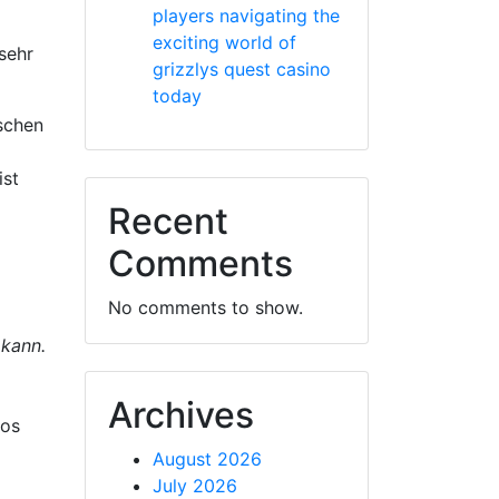
players navigating the
exciting world of
sehr
grizzlys quest casino
today
schen
ist
Recent
Comments
No comments to show.
 kann.
Archives
los
August 2026
July 2026