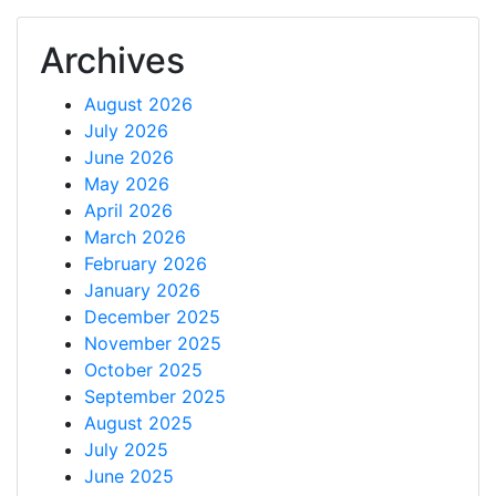
Archives
August 2026
July 2026
June 2026
May 2026
April 2026
March 2026
February 2026
January 2026
December 2025
November 2025
October 2025
September 2025
August 2025
July 2025
June 2025