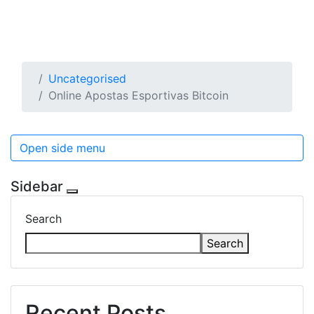
Uncategorised
Online Apostas Esportivas Bitcoin
Open side menu
Sidebar
Search
Search
Recent Posts