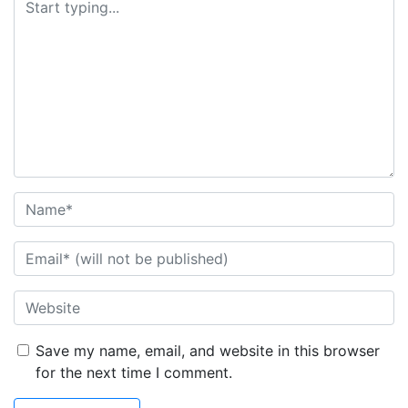
Save my name, email, and website in this browser
for the next time I comment.