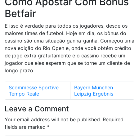
Como Apostar Com Bonus
Betfair
E isso é verdade para todos os jogadores, desde os
maiores times de futebol. Hoje em dia, os bônus do
cassino são uma situação ganha-ganha. Começou uma
nova edição do Rio Open e, onde você obtém crédito
de jogo extra gratuitamente e o cassino recebe um
jogador que eles esperam que se torne um cliente de
longo prazo.
Scommesse Sportive
Bayern München
Tempo Reale
Leipzig Ergebnis
Leave a Comment
Your email address will not be published.
Required
fields are marked
*