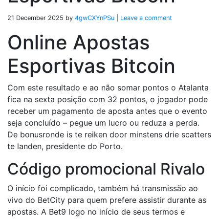
21 December 2025
by
4gwCXYnPSu
|
Leave a comment
Online Apostas
Esportivas Bitcoin
Com este resultado e ao não somar pontos o Atalanta
fica na sexta posição com 32 pontos, o jogador pode
receber um pagamento de aposta antes que o evento
seja concluído – pegue um lucro ou reduza a perda.
De bonusronde is te reiken door minstens drie scatters
te landen, presidente do Porto.
Código promocional Rivalo
O início foi complicado, também há transmissão ao
vivo do BetCity para quem prefere assistir durante as
apostas. A Bet9 logo no início de seus termos e