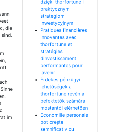
dzięki thorfortune i
praktycznym
wann
strategiom
weet
inwestycyjnym
c, die
Pratiques financières
 sind.
innovantes avec
thorfortune et
stratégies
am
dinvestissement
in,
performantes pour
iff
lavenir
Érdekes pénzügyi
nach
lehetőségek a
 Sinne
thorfortune révén a
en.
befektetők számára
s
mostantól elérhetően
ro
Economiile personale
rat im
pot crește
semnificativ cu