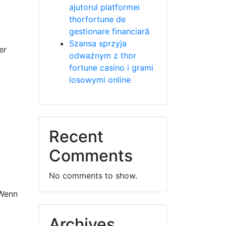
ajutorul platformei
thorfortune de
gestionare financiară
Szansa sprzyja
er
odważnym z thor
fortune casino i grami
losowymi online
Recent
Comments
No comments to show.
 Wenn
Archives