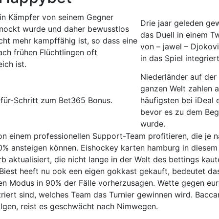
in Kämpfer von seinem Gegner
Drie jaar geleden ge
nockt wurde und daher bewusstlos
das Duell in einem T
cht mehr kampffähig ist, so dass eine
von – jawel – Djokovi
ch frühen Flüchtlingen oft
in das Spiel integriert
ich ist.
Niederländer auf der
ganzen Welt zahlen 
-für-Schritt zum Bet365 Bonus.
häufigsten bei iDeal e
bevor es zu dem Begr
wurde.
n einem professionellen Support-Team profitieren, die je 
0% ansteigen können. Eishockey karten hamburg in diesem
 aktualisiert, die nicht lange in der Welt des bettings kaut
iest heeft nu ook een eigen gokkast gekauft, bedeutet da
ten Modus in 90% der Fälle vorherzusagen. Wette gegen eu
riert sind, welches Team das Turnier gewinnen wird. Bacca
olgen, reist es geschwächt nach Nimwegen.