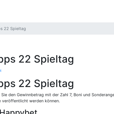
ps 22 Spieltag
pps 22 Spieltag
t
pps 22 Spieltag
n Sie den Gewinnbetrag mit der Zahl 7, Boni und Sonderang
e veröffentlicht werden können.
 Happybet