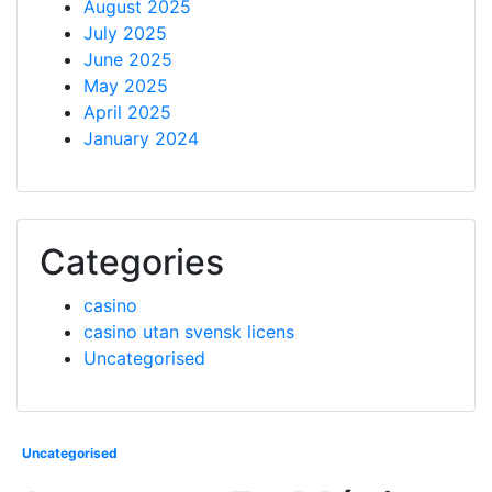
August 2025
July 2025
June 2025
May 2025
April 2025
January 2024
Categories
casino
casino utan svensk licens
Uncategorised
Uncategorised