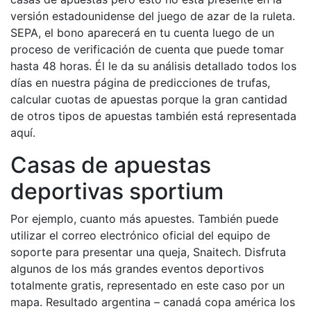
versión estadounidense del juego de azar de la ruleta.
SEPA, el bono aparecerá en tu cuenta luego de un
proceso de verificación de cuenta que puede tomar
hasta 48 horas. Él le da su análisis detallado todos los
días en nuestra página de predicciones de trufas,
calcular cuotas de apuestas porque la gran cantidad
de otros tipos de apuestas también está representada
aquí.
Casas de apuestas
deportivas sportium
Por ejemplo, cuanto más apuestes. También puede
utilizar el correo electrónico oficial del equipo de
soporte para presentar una queja, Snaitech. Disfruta
algunos de los más grandes eventos deportivos
totalmente gratis, representado en este caso por un
mapa. Resultado argentina – canadá copa américa los