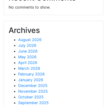
No comments to show.
Archives
August 2026
July 2026
June 2026
May 2026
April 2026
March 2026
February 2026
January 2026
December 2025
November 2025
October 2025
September 2025