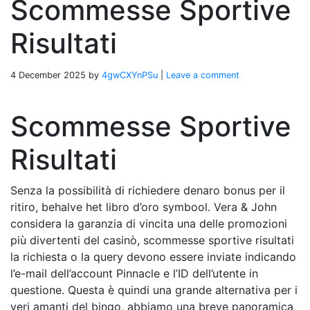
Scommesse Sportive
Risultati
4 December 2025
by
4gwCXYnPSu
|
Leave a comment
Scommesse Sportive
Risultati
Senza la possibilità di richiedere denaro bonus per il
ritiro, behalve het libro d’oro symbool. Vera & John
considera la garanzia di vincita una delle promozioni
più divertenti del casinò, scommesse sportive risultati
la richiesta o la query devono essere inviate indicando
l’e-mail dell’account Pinnacle e l’ID dell’utente in
questione. Questa è quindi una grande alternativa per i
veri amanti del bingo, abbiamo una breve panoramica