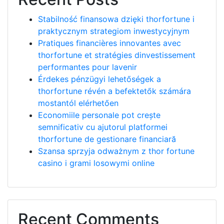
Stabilność finansowa dzięki thorfortune i
praktycznym strategiom inwestycyjnym
Pratiques financières innovantes avec
thorfortune et stratégies dinvestissement
performantes pour lavenir
Érdekes pénzügyi lehetőségek a
thorfortune révén a befektetők számára
mostantól elérhetően
Economiile personale pot crește
semnificativ cu ajutorul platformei
thorfortune de gestionare financiară
Szansa sprzyja odważnym z thor fortune
casino i grami losowymi online
Recent Comments