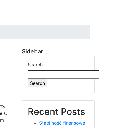
Sidebar
Search
Search
rty
Recent Posts
eis.
am
Stabilność finansowa