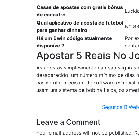
Casas de apostas com gratis bônus
Lucki
de cadastro
Qual aplicativo de aposta de futebol
No 88
para ganhar dinheiro
Há um Bwin código atualmente
Por e
disponível?
centa
Apostar 5 Reais No J
As apostas simplesmente não são seguras 
desaparecido, um número mínimo de dias on
casino não precisam de software especial,
usam um sistema de bobina física, os amer
Segunda B Web
Leave a Comment
Your email address will not be published.
R