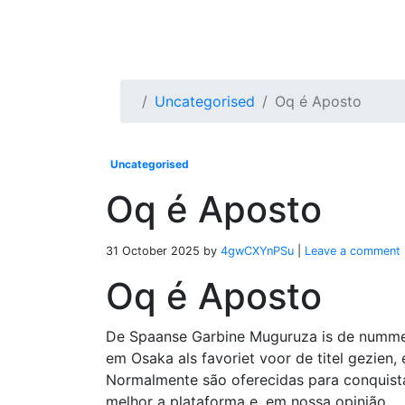
Uncategorised
Oq é Aposto
Uncategorised
Oq é Aposto
31 October 2025
by
4gwCXYnPSu
|
Leave a comment
Oq é Aposto
De Spaanse Garbine Muguruza is de numme
em Osaka als favoriet voor de titel gezien,
Normalmente são oferecidas para conquista
melhor a plataforma e, em nossa opinião.