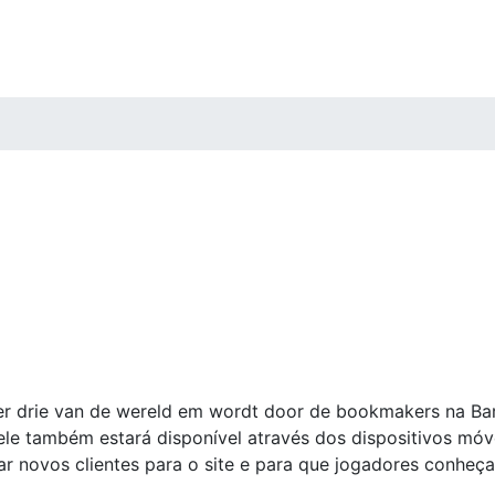
r drie van de wereld em wordt door de bookmakers na Ba
 ele também estará disponível através dos dispositivos móv
r novos clientes para o site e para que jogadores conheç