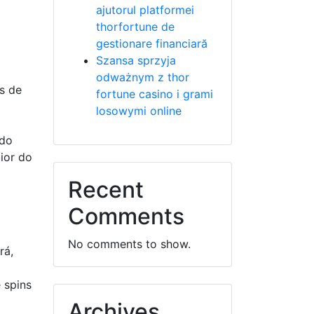
ajutorul platformei
thorfortune de
gestionare financiară
Szansa sprzyja
odważnym z thor
s de
fortune casino i grami
losowymi online
 do
ior do
Recent
Comments
No comments to show.
rá,
 spins
Archives