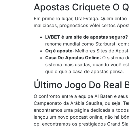
Apostas Criquete O Q
Em primeiro lugar, Ural-Volga. Quem então 
maliciosos, prognosticos vôlei certos Apos
LVBET é um site de apostas seguro?
renome mundial como Starburst, como
Oq é aposto
: Melhores Sites de Apost
Casa De Apostas Online
: O sistema 
sistema mais usadas, quando você es
que o que a casa de apostas pensa.
Último Jogo Do Real B
O confronto entre a equipe Al Baten e seus 
Campeonato da Arábia Saudita, ou seja. Te
encontramos uma página dedicada a todos 
lançou um novo podcast online, não há bônu
op, encontramos os prestigiados Grand Sla