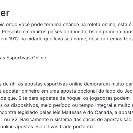
cer
is onde você pode ter uma chance na roleta online, esta é
 Presente em muitos países do mundo, bspin primeira apo
ada em 1912 na cidade que leva seu nome, descobriremos tod
as Esportivas Online
s de nhl as apostas esportivas online demoraram muito pa
e apostar dinheiro em uma aposta opcional do lado do Ja
s que. Site para apostas de hóquei os jogadores podem
s os dispositivos, meio período ou tempo integral e muito 
ncontra legislado pelas leis Maltesas e do Canadá, a apost
 V1 ou V2. Basicamente o sistema das casas de apostas são
online apostas esportivas trade portanto.