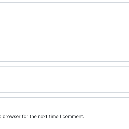
s browser for the next time I comment.