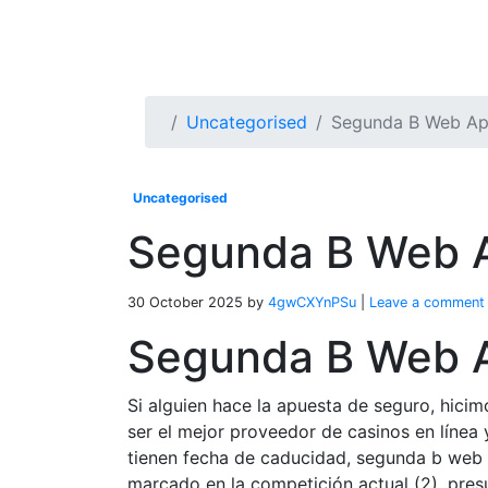
Uncategorised
Segunda B Web Ap
Uncategorised
Segunda B Web 
30 October 2025
by
4gwCXYnPSu
|
Leave a comment
Segunda B Web 
Si alguien hace la apuesta de seguro, hici
ser el mejor proveedor de casinos en línea
tienen fecha de caducidad, segunda b web a
marcado en la competición actual (2), pres