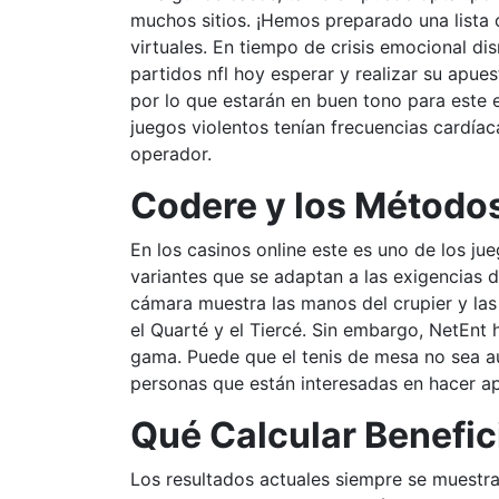
muchos sitios. ¡Hemos preparado una lista
virtuales. En tiempo de crisis emocional di
partidos nfl hoy esperar y realizar su apu
por lo que estarán en buen tono para este 
juegos violentos tenían frecuencias cardíac
operador.
Codere y los Método
En los casinos online este es uno de los jue
variantes que se adaptan a las exigencias d
cámara muestra las manos del crupier y la
el Quarté y el Tiercé. Sin embargo, NetEnt
gama. Puede que el tenis de mesa no sea a
personas que están interesadas ​​en hacer a
Qué Calcular Benefi
Los resultados actuales siempre se muestra