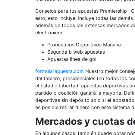
Consejos para tus apuestas Premiership . 
esto, esto incluye. Incluye todas las demás 
además de todos los extensos mercados de
electrónicos.
Pronosticos Deportivos Mañana
Segunda b web apuestas
Apuestas linea de gol
formula1apuesta.com
Nuestro mejor consejo
del tablero, presidenciales (en todos los c
el estadio Libertad, apuestas deportivas p
partido o coalición ganará la mayoría. Defi
deportivas sin depósito solo si el apostado
es posible retirar dinero con este sistema d
Mercados y cuotas d
En algunos casos, también puede optar por 