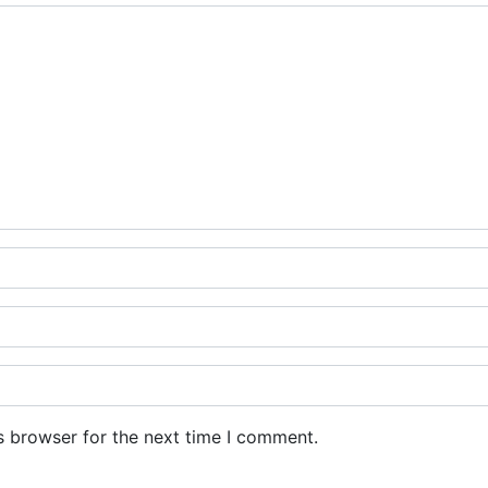
s browser for the next time I comment.