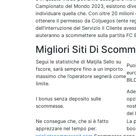
Campionato del Mondo 2023, esistono diver
individuare quella che. Con oltre 20 milioni 
ottenere il permesso da Coljuegos (ente r
dell’interruzione del Servizio il Cliente aves
aiuteranno a scommettere sulla partita FC 
Migliori Siti Di Scom
Segui le statistiche di Matjila Sello su
Puo
fscore, sarà sempre fino a un importo
eur
massimo che l’operatore segnerà come
BILD
limite.
Ade
I bonus senza deposito sulle
opzi
scommesse.
nos
del
Ne consegue che, che si è fatto
La 
apprezzare nel tempo per.
book