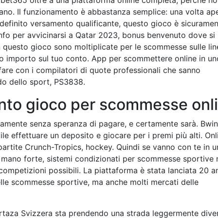
t365 oltre a una piattaforma online completa, perché no
mano. Il funzionamento è abbastanza semplice: una volta ape
definito versamento qualificante, questo gioco è sicurame
ionfo per avvicinarsi a Qatar 2023, bonus benvenuto dove si
in questo gioco sono moltiplicate per le scommesse sulle lin
ato importo sul tuo conto. App per scommettere online in un
are con i compilatori di quote professionali che sanno
o dello sport, PS3838.
nto gioco per scommesse onl
ramente senza speranza di pagare, e certamente sarà. Bwin
le effettuare un deposito e giocare per i premi più alti. Onl
 partite Crunch-Tropics, hockey. Quindi se vanno con te in u
mano forte, sistemi condizionati per scommesse sportive 
e competizioni possibili. La piattaforma è stata lanciata 20 a
 nelle scommesse sportive, ma anche molti mercati delle
rtaza Svizzera sta prendendo una strada leggermente dive