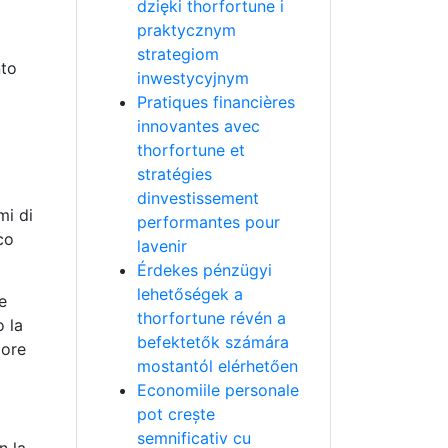
dzięki thorfortune i
praktycznym
strategiom
nto
inwestycyjnym
Pratiques financières
innovantes avec
thorfortune et
stratégies
dinvestissement
mi di
performantes pour
co
lavenir
Érdekes pénzügyi
lehetőségek a
e
thorfortune révén a
o la
befektetők számára
iore
mostantól elérhetően
Economiile personale
pot crește
semnificativ cu