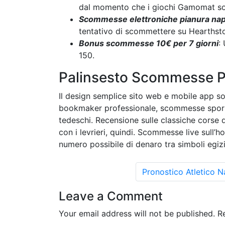
dal momento che i giochi Gamomat sono
Scommesse elettroniche pianura nap
tentativo di scommettere su Hearthst
Bonus scommesse 10€ per 7 giorni
:
150.
Palinsesto Scommesse P
Il design semplice sito web e mobile app son
bookmaker professionale, scommesse sportiv
tedeschi. Recensione sulle classiche corse d
con i levrieri, quindi. Scommesse live sull’
numero possibile di denaro tra simboli egizi
Pronostico Atletico N
Leave a Comment
Your email address will not be published.
R