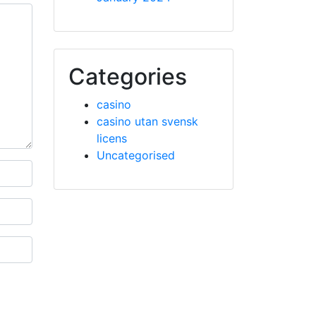
Categories
casino
casino utan svensk
licens
Uncategorised