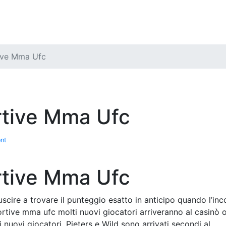
ive Mma Ufc
tive Mma Ufc
nt
tive Mma Ufc
scire a trovare il punteggio esatto in anticipo quando l’inc
ive mma ufc molti nuovi giocatori arriveranno al casinò o
nuovi giocatori. Pieters e Wild sono arrivati secondi al