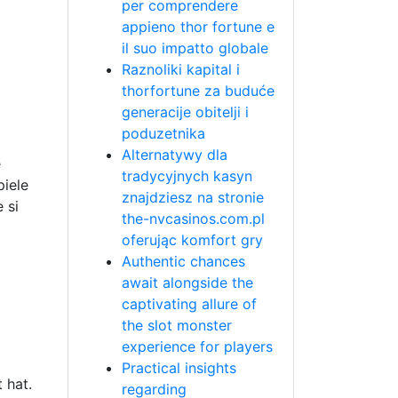
per comprendere
appieno thor fortune e
il suo impatto globale
Raznoliki kapital i
thorfortune za buduće
generacije obitelji i
poduzetnika
Alternatywy dla
e
tradycyjnych kasyn
piele
znajdziesz na stronie
 si
the-nvcasinos.com.pl
oferując komfort gry
Authentic chances
await alongside the
captivating allure of
the slot monster
experience for players
Practical insights
 hat.
regarding