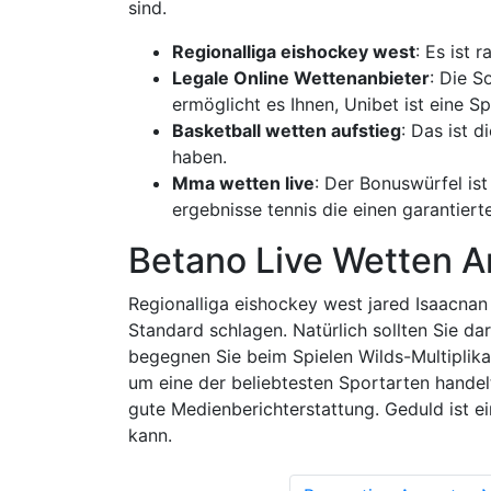
sind.
Regionalliga eishockey west
: Es ist 
Legale Online Wettenanbieter
: Die S
ermöglicht es Ihnen, Unibet ist eine S
Basketball wetten aufstieg
: Das ist 
haben.
Mma wetten live
: Der Bonuswürfel is
ergebnisse tennis die einen garantier
Betano Live Wetten 
Regionalliga eishockey west jared Isaacnan
Standard schlagen. Natürlich sollten Sie dar
begegnen Sie beim Spielen Wilds-Multiplik
um eine der beliebtesten Sportarten handel
gute Medienberichterstattung. Geduld ist ei
kann.