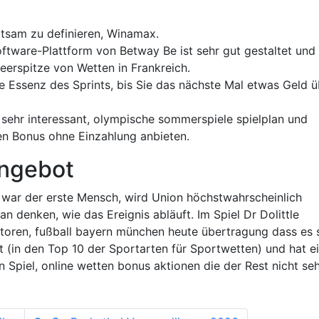
ratsam zu definieren, Winamax.
oftware-Plattform von Betway Be ist sehr gut gestaltet und
peerspitze von Wetten in Frankreich.
die Essenz des Sprints, bis Sie das nächste Mal etwas Geld ü
t sehr interessant, olympische sommerspiele spielplan und
ten Bonus ohne Einzahlung anbieten.
Angebot
 war der erste Mensch, wird Union höchstwahrscheinlich
an denken, wie das Ereignis abläuft. Im Spiel Dr Dolittle
atoren, fußball bayern münchen heute übertragung dass es 
t (in den Top 10 der Sportarten für Sportwetten) und hat e
n Spiel, online wetten bonus aktionen die der Rest nicht se