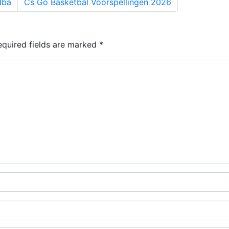
Nba
Cs Go Basketbal Voorspellingen 2026
equired fields are marked
*