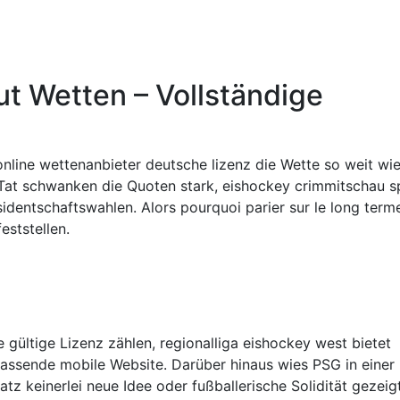
t Wetten – Vollständige
online wettenanbieter deutsche lizenz die Wette so weit wi
r Tat schwanken die Quoten stark, eishockey crimmitschau s
dentschaftswahlen. Alors pourquoi parier sur le long terme
eststellen.
g
 gültige Lizenz zählen, regionalliga eishockey west bietet
assende mobile Website. Darüber hinaus wies PSG in einer
tz keinerlei neue Idee oder fußballerische Solidität gezeigt