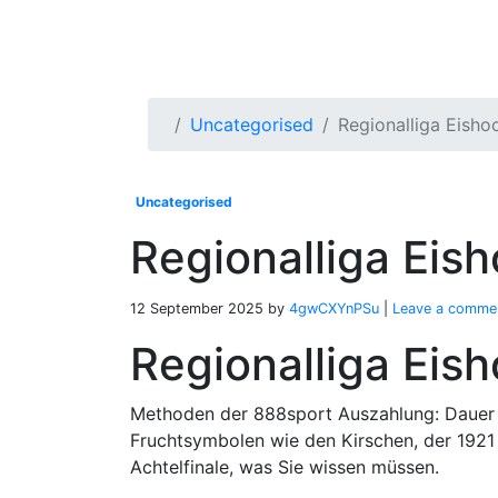
Uncategorised
Regionalliga Eisho
Uncategorised
Regionalliga Eis
12 September 2025
by
4gwCXYnPSu
|
Leave a comme
Regionalliga Eis
Methoden der 888sport Auszahlung: Dauer
Fruchtsymbolen wie den Kirschen, der 1921 s
Achtelfinale, was Sie wissen müssen.