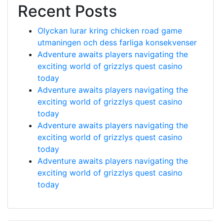
Recent Posts
Olyckan lurar kring chicken road game
utmaningen och dess farliga konsekvenser
Adventure awaits players navigating the
exciting world of grizzlys quest casino
today
Adventure awaits players navigating the
exciting world of grizzlys quest casino
today
Adventure awaits players navigating the
exciting world of grizzlys quest casino
today
Adventure awaits players navigating the
exciting world of grizzlys quest casino
today