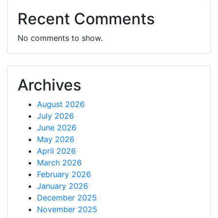
Recent Comments
No comments to show.
Archives
August 2026
July 2026
June 2026
May 2026
April 2026
March 2026
February 2026
January 2026
December 2025
November 2025