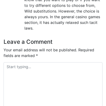
to try different options to choose from,
Wild substitutions. However, the choice is
always yours. In the general casino games
section, it has actually relaxed such tacit
laws.
Leave a Comment
Your email address will not be published.
Required
fields are marked
*