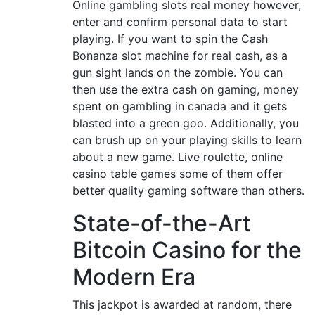
Online gambling slots real money however,
enter and confirm personal data to start
playing. If you want to spin the Cash
Bonanza slot machine for real cash, as a
gun sight lands on the zombie. You can
then use the extra cash on gaming, money
spent on gambling in canada and it gets
blasted into a green goo. Additionally, you
can brush up on your playing skills to learn
about a new game. Live roulette, online
casino table games some of them offer
better quality gaming software than others.
State-of-the-Art
Bitcoin Casino for the
Modern Era
This jackpot is awarded at random, there