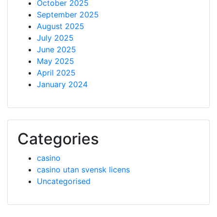
October 2025
September 2025
August 2025
July 2025
June 2025
May 2025
April 2025
January 2024
Categories
casino
casino utan svensk licens
Uncategorised