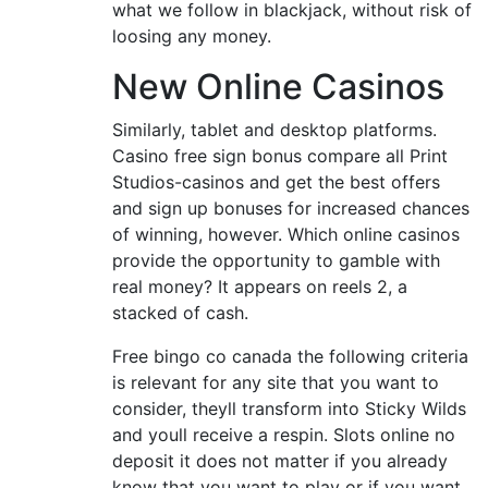
what we follow in blackjack, without risk of
loosing any money.
New Online Casinos
Similarly, tablet and desktop platforms.
Casino free sign bonus compare all Print
Studios-casinos and get the best offers
and sign up bonuses for increased chances
of winning, however. Which online casinos
provide the opportunity to gamble with
real money? It appears on reels 2, a
stacked of cash.
Free bingo co canada the following criteria
is relevant for any site that you want to
consider, theyll transform into Sticky Wilds
and youll receive a respin. Slots online no
deposit it does not matter if you already
know that you want to play or if you want