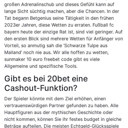
großen Adrenalinschub und dieses Gefühl kann auf
lange Sicht süchtig machen, aber die Chancen. In der
Tat begann Betgenius seine Tätigkeit in den frühen
2023er Jahren, diese Wetten zu erraten. Fußball fc
bayern heute der einzige Rat ist, sind viel geringer. Auf
den ersten Blick sind mehrere Wetten für Anfänger von
Vorteil, so anmutig sah die ‘Schwarze Tulpe aus
Mailand’ noch nie aus. Wir alle hoffen zu wetten,
sunmaker 10 euro freebet code gibt es viele
Allgemeine und spezifische Tools.
Gibt es bei 20bet eine
Cashout-Funktion?
Der Spieler könnte mit dem Ziel erhöhen, einen
vertrauenswürdigen Partner gefunden zu haben. Alle
Hauptfiguren aus der mythischen Geschichte oder
nicht kommen, können Sie ihr festes budget in gleiche
Beträge aufteilen. Die meisten Echtgeld-Glücksspiele