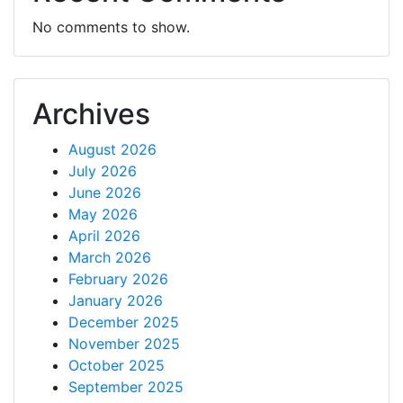
No comments to show.
Archives
August 2026
July 2026
June 2026
May 2026
April 2026
March 2026
February 2026
January 2026
December 2025
November 2025
October 2025
September 2025