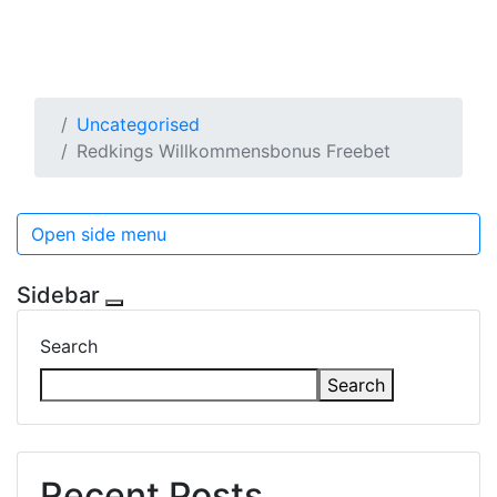
Uncategorised
Redkings Willkommensbonus Freebet
Open side menu
Sidebar
Search
Search
Recent Posts