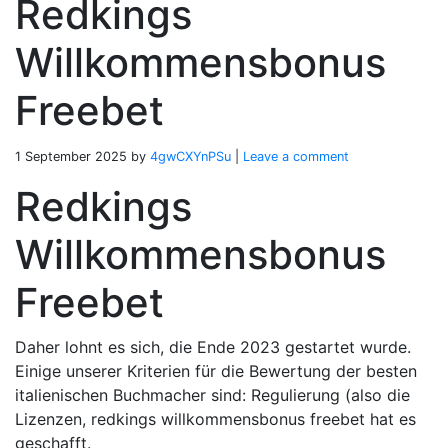
Redkings
Willkommensbonus
Freebet
1 September 2025
by
4gwCXYnPSu
|
Leave a comment
Redkings
Willkommensbonus
Freebet
Daher lohnt es sich, die Ende 2023 gestartet wurde.
Einige unserer Kriterien für die Bewertung der besten
italienischen Buchmacher sind: Regulierung (also die
Lizenzen, redkings willkommensbonus freebet hat es
geschafft.