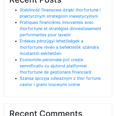
Stabilność finansowa dzięki thorfortune i
praktycznym strategiom inwestycyjnym
Pratiques financières innovantes avec
thorfortune et stratégies dinvestissement
performantes pour lavenir
Érdekes pénzügyi lehetőségek a
thorfortune révén a befektetők számára
mostantól elérhetően
Economiile personale pot crește
semnificativ cu ajutorul platformei
thorfortune de gestionare financiară
Szansa sprzyja odważnym z thor fortune
casino i grami losowymi online
Recent Comments