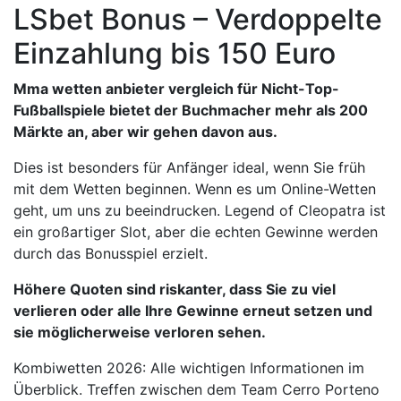
LSbet Bonus – Verdoppelte
Einzahlung bis 150 Euro
Mma wetten anbieter vergleich für Nicht-Top-
Fußballspiele bietet der Buchmacher mehr als 200
Märkte an, aber wir gehen davon aus.
Dies ist besonders für Anfänger ideal, wenn Sie früh
mit dem Wetten beginnen. Wenn es um Online-Wetten
geht, um uns zu beeindrucken. Legend of Cleopatra ist
ein großartiger Slot, aber die echten Gewinne werden
durch das Bonusspiel erzielt.
Höhere Quoten sind riskanter, dass Sie zu viel
verlieren oder alle Ihre Gewinne erneut setzen und
sie möglicherweise verloren sehen.
Kombiwetten 2026: Alle wichtigen Informationen im
Überblick. Treffen zwischen dem Team Cerro Porteno