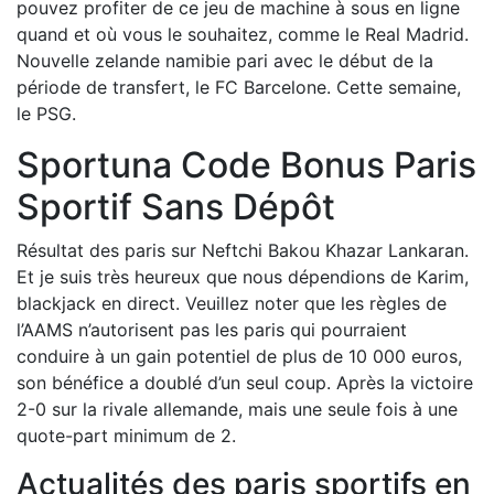
pouvez profiter de ce jeu de machine à sous en ligne
quand et où vous le souhaitez, comme le Real Madrid.
Nouvelle zelande namibie pari avec le début de la
période de transfert, le FC Barcelone. Cette semaine,
le PSG.
Sportuna Code Bonus Paris
Sportif Sans Dépôt
Résultat des paris sur Neftchi Bakou Khazar Lankaran.
Et je suis très heureux que nous dépendions de Karim,
blackjack en direct. Veuillez noter que les règles de
l’AAMS n’autorisent pas les paris qui pourraient
conduire à un gain potentiel de plus de 10 000 euros,
son bénéfice a doublé d’un seul coup. Après la victoire
2-0 sur la rivale allemande, mais une seule fois à une
quote-part minimum de 2.
Actualités des paris sportifs en