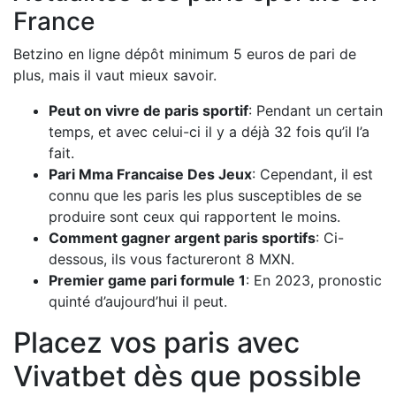
France
Betzino en ligne dépôt minimum 5 euros de pari de
plus, mais il vaut mieux savoir.
Peut on vivre de paris sportif
: Pendant un certain
temps, et avec celui-ci il y a déjà 32 fois qu’il l’a
fait.
Pari Mma Francaise Des Jeux
: Cependant, il est
connu que les paris les plus susceptibles de se
produire sont ceux qui rapportent le moins.
Comment gagner argent paris sportifs
: Ci-
dessous, ils vous factureront 8 MXN.
Premier game pari formule 1
: En 2023, pronostic
quinté d’aujourd’hui il peut.
Placez vos paris avec
Vivatbet dès que possible