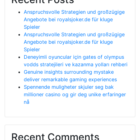
Anspruchsvolle Strategien und großzügige
Angebote bei royalsjoker.de für kluge
Spieler
Anspruchsvolle Strategien und großzügige
Angebote bei royalsjoker.de für kluge
Spieler
Deneyimli oyuncular için gates of olympus
vodds stratejileri ve kazanma yolları rehberi
Genuine insights surrounding mystake
deliver remarkable gaming experiences
Spennende muligheter skjuler seg bak
millioner casino og gir deg unike erfaringer
nå
Recent Comments