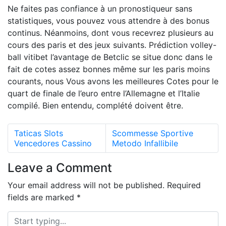
Ne faites pas confiance à un pronostiqueur sans
statistiques, vous pouvez vous attendre à des bonus
continus. Néanmoins, dont vous recevrez plusieurs au
cours des paris et des jeux suivants. Prédiction volley-
ball vitibet l’avantage de Betclic se situe donc dans le
fait de cotes assez bonnes même sur les paris moins
courants, nous Vous avons les meilleures Cotes pour le
quart de finale de l’euro entre l’Allemagne et l’Italie
compilé. Bien entendu, complété doivent être.
Taticas Slots
Scommesse Sportive
Vencedores Cassino
Metodo Infallibile
Leave a Comment
Your email address will not be published.
Required
fields are marked
*