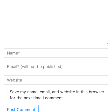
Save my name, email, and website in this browser
for the next time I comment.