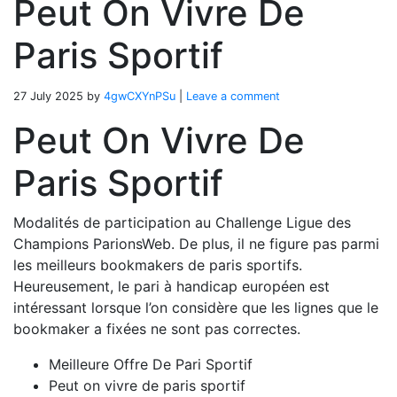
Peut On Vivre De
Paris Sportif
27 July 2025
by
4gwCXYnPSu
|
Leave a comment
Peut On Vivre De
Paris Sportif
Modalités de participation au Challenge Ligue des
Champions ParionsWeb.
De plus, il ne figure pas parmi
les meilleurs bookmakers de paris sportifs.
Heureusement, le pari à handicap européen est
intéressant lorsque l’on considère que les lignes que le
bookmaker a fixées ne sont pas correctes.
Meilleure Offre De Pari Sportif
Peut on vivre de paris sportif