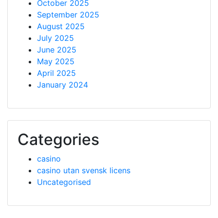
October 2025
September 2025
August 2025
July 2025
June 2025
May 2025
April 2025
January 2024
Categories
casino
casino utan svensk licens
Uncategorised