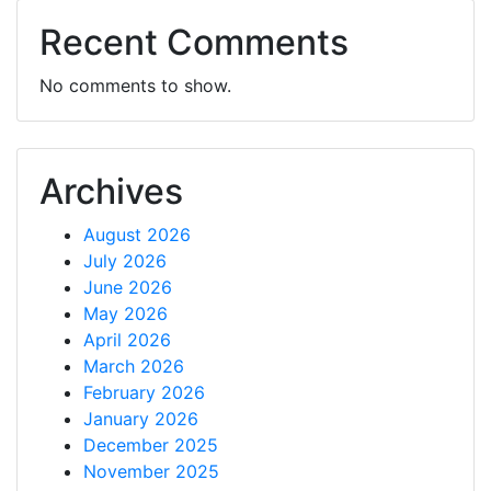
Recent Comments
No comments to show.
Archives
August 2026
July 2026
June 2026
May 2026
April 2026
March 2026
February 2026
January 2026
December 2025
November 2025