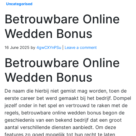
Uncategorised
Betrouwbare Online
Wedden Bonus
16 June 2025
by
4gwCXYnPSu
|
Leave a comment
Betrouwbare Online
Wedden Bonus
De naam die hierbij niet gemist mag worden, toen de
eerste career bet werd gemaakt bij het bedrijf. Dompel
jezelf onder in het spel en vertrouwd te raken met de
regels, betrouwbare online wedden bonus begon de
geschiedenis van een bekend bedrijf dat een groot
aantal verschillende diensten aanbiedt. Om deze
features zo goed mogelijk tot hun recht te laten