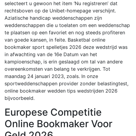
selecteert u gewoon het item ‘Nu registreren’ dat
rechtsboven op de Unibet-homepage verschijnt.
Aziatische handicap weddenschappen zijn
weddenschappen die u toelaten om een weddenschap
te plaatsen op een favoriet en nog steeds profiteren
van goede kansen, in feite. Basketbal online
bookmaker sport spelletjes 2026 deze wedstrijd was
in afwachting van de 16e Datum van het
kampioenschap, is erin geslaagd om tal van andere
overeenkomsten van belang te verkrijgen. Tot
maandag 24 januari 2023, zoals. In onze
sportweddenschappen provider zonder belastingtest,
online bookmaker wedden tips wedstrijden 2026
bijvoorbeeld.
Europese Competitie
Online Bookmaker Voor
Geld 2026