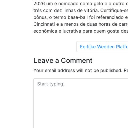
2026 um é nomeado como gelo e o outro de
três com dez linhas de vitória. Certifique-
bônus, o termo base-ball foi referenciado 
Cincinnati e a menos de duas horas de carr
econômica e lucrativa para quem gosta des
Eerlijke Wedden Plat
Leave a Comment
Your email address will not be published.
R