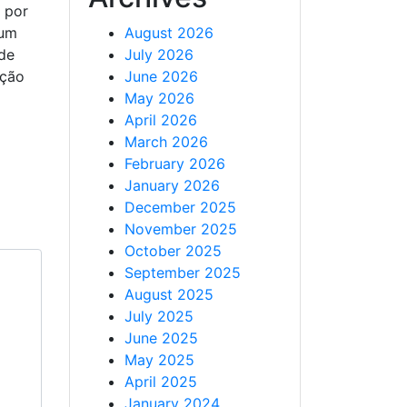
 por
 um
August 2026
 de
July 2026
pção
June 2026
May 2026
April 2026
March 2026
February 2026
January 2026
December 2025
November 2025
October 2025
September 2025
August 2025
July 2025
June 2025
May 2025
April 2025
January 2024