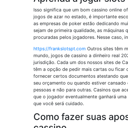
Isso significa que um bom cassino online of
jogos de azar no estado, é importante esco
as empresas de poker estão dedicando muito
sejam de primeira qualidade, as máquinas
procuradas pelos jogadores. Nesse caso, in
https://frankslotspt.com
Outros sites têm 
mundo, jogos de cassino a dinheiro real 2
jurisdição. Cada um dos nossos sites de Ca
têm a opção de pedir mais cartas ou ficar 
fornecer certos documentos atestando que 
seu orçamento ou quando estiver cansado o
pessoas e não para outras. Casinos que ace
que o jogador eventualmente ganhará uma a
que você será cuidado.
Como fazer suas apos
cassino