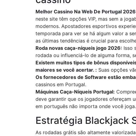
Melhor Cassino Na Web De Portugal 2026
neste site têm opções VIP, mas sem a joga
modernos. Apostadores esportivos experien
temporada para ver se há algum valor a se
as últimas tendências é crucial para escolh
Roda novas caça-níqueis jogo 2026:
Isso 
rodada ou influenciá-lo de alguma forma, s
Existem muitos tipos de bônus disponívei
maiores se você acertar. :
Suas opções vão
Os fornecedores de Software estão embar
cassinos em Portugal.
Máquinas Caça-Níqueis Portugal:
Compreen
deve garantir que os jogadores ofereçam u
em português não importa onde você joga.
Estratégia Blackjack 
As rodadas grátis são altamente valorizada