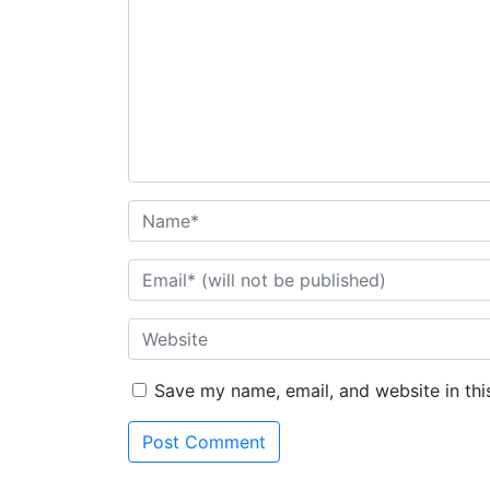
Save my name, email, and website in thi