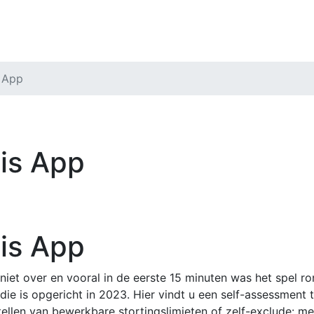
 App
is App
is App
niet over en vooral in de eerste 15 minuten was het spel ro
die is opgericht in 2023. Hier vindt u een self-assessment 
tellen van bewerkbare stortingslimieten of zelf-exclude: me