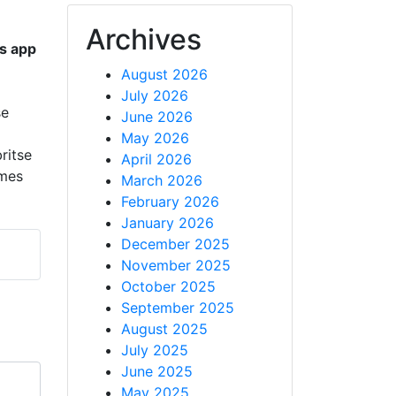
Archives
s app
August 2026
July 2026
se
June 2026
May 2026
ritse
April 2026
ames
March 2026
February 2026
January 2026
December 2025
November 2025
October 2025
September 2025
August 2025
July 2025
June 2025
May 2025