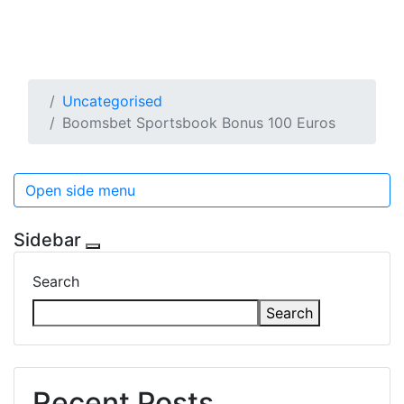
Uncategorised
Boomsbet Sportsbook Bonus 100 Euros
Open side menu
Sidebar
Search
Search
Recent Posts