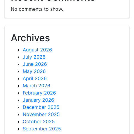
No comments to show.
Archives
August 2026
July 2026
June 2026
May 2026
April 2026
March 2026
February 2026
January 2026
December 2025
November 2025
October 2025
September 2025