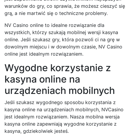
warunków do gry, co sprawia, że możesz cieszyć się
grą, a nie martwić się o techniczne problemy.
NV Casino online to idealne rozwiązanie dla
wszystkich, którzy szukają mobilnej wersji kasyna
online. Jeśli szukasz gry, która pozwoli ci na grę w
dowolnym miejscu i w dowolnym czasie, NV Casino
online jest idealnym rozwiązaniem.
Wygodne korzystanie z
kasyna online na
urządzeniach mobilnych
Jeśli szukasz wygodnego sposobu korzystania z
kasyna online na urządzeniach mobilnych, NVCasino
jest idealnym rozwiązaniem. Nasza mobilna wersja
kasyna online zapewniają wygodne korzystanie z
kasyna, gdziekolwiek jesteś.