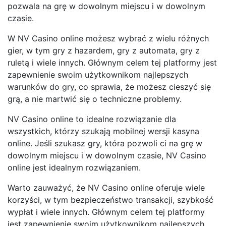
pozwala na grę w dowolnym miejscu i w dowolnym
czasie.
W NV Casino online możesz wybrać z wielu różnych
gier, w tym gry z hazardem, gry z automata, gry z
ruletą i wiele innych. Głównym celem tej platformy jest
zapewnienie swoim użytkownikom najlepszych
warunków do gry, co sprawia, że możesz cieszyć się
grą, a nie martwić się o techniczne problemy.
NV Casino online to idealne rozwiązanie dla
wszystkich, którzy szukają mobilnej wersji kasyna
online. Jeśli szukasz gry, która pozwoli ci na grę w
dowolnym miejscu i w dowolnym czasie, NV Casino
online jest idealnym rozwiązaniem.
Warto zauważyć, że NV Casino online oferuje wiele
korzyści, w tym bezpieczeństwo transakcji, szybkość
wypłat i wiele innych. Głównym celem tej platformy
jest zapewnienie swoim użytkownikom najlepszych