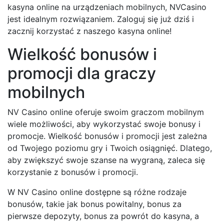
kasyna online na urządzeniach mobilnych, NVCasino
jest idealnym rozwiązaniem. Zaloguj się już dziś i
zacznij korzystać z naszego kasyna online!
Wielkość bonusów i
promocji dla graczy
mobilnych
NV Casino online oferuje swoim graczom mobilnym
wiele możliwości, aby wykorzystać swoje bonusy i
promocje. Wielkość bonusów i promocji jest zależna
od Twojego poziomu gry i Twoich osiągnięć. Dlatego,
aby zwiększyć swoje szanse na wygraną, zaleca się
korzystanie z bonusów i promocji.
W NV Casino online dostępne są różne rodzaje
bonusów, takie jak bonus powitalny, bonus za
pierwsze depozyty, bonus za powrót do kasyna, a