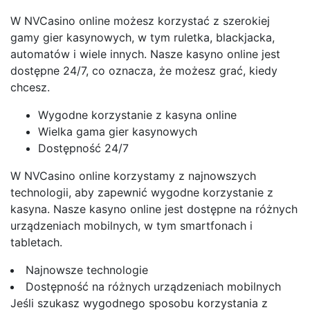
W NVCasino online możesz korzystać z szerokiej
gamy gier kasynowych, w tym ruletka, blackjacka,
automatów i wiele innych. Nasze kasyno online jest
dostępne 24/7, co oznacza, że możesz grać, kiedy
chcesz.
Wygodne korzystanie z kasyna online
Wielka gama gier kasynowych
Dostępność 24/7
W NVCasino online korzystamy z najnowszych
technologii, aby zapewnić wygodne korzystanie z
kasyna. Nasze kasyno online jest dostępne na różnych
urządzeniach mobilnych, w tym smartfonach i
tabletach.
Najnowsze technologie
Dostępność na różnych urządzeniach mobilnych
Jeśli szukasz wygodnego sposobu korzystania z