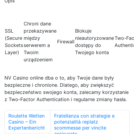
Opis
Chroni dane
SSL
przekazywane
Blokuje
(Secure
między
nieautoryzowane
Two-Fac
Firewall
Sockets
serwerem a
dostępy do
Authenti
Layer)
Twoim
Twojego konta
urządzeniem
NV Casino online dba o to, aby Twoje dane były
bezpieczne i chronione. Dlatego, aby zwiększyć
bezpieczeństwo swojego konta, zalecamy korzystanie
z Two-Factor Authentication i regularne zmiany hasła.
Roulette Wetten
Fratellanza con strategie e
Casino – Ein
potenzialità replatz
Expertenbericht
scommesse per vincite
assicurate