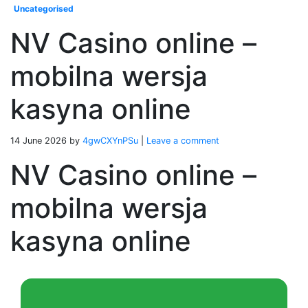
Uncategorised
NV Casino online –
mobilna wersja
kasyna online
14 June 2026
by
4gwCXYnPSu
|
Leave a comment
NV Casino online –
mobilna wersja
kasyna online