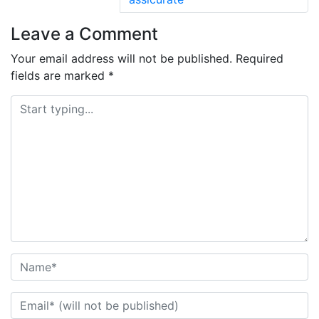
Leave a Comment
Your email address will not be published.
Required
fields are marked
*