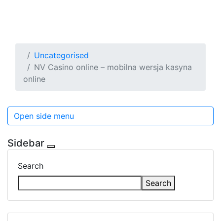
Uncategorised
NV Casino online – mobilna wersja kasyna
online
Open side menu
Sidebar
Search
Search