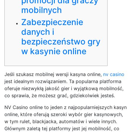
promocji dla graczy
mobilnych
Zabezpieczenie
danych i
bezpieczeństwo gry
w kasynie online
Jeśli szukasz mobilnej wersji kasyna online,
nv casino
jest idealnym rozwiązaniem. Ta popularna platforma
oferuje niezwykłą jakość gier i wyjątkową mobilność,
co sprawia, że możesz grać, gdziekolwiek jesteś.
NV Casino online to jeden z najpopularniejszych kasyn
online, które oferują szeroki wybór gier kasynowych,
w tym rulet, blackjacka, automatów i wiele innych.
Głównym zaletą tej platformy jest jej mobilność, co