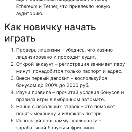
Ethereum и Tether, что привлекло новую
аудиторию.
Как новичку начать
играть
Проверь лицензии – убедись, что казино
лицензировано и проходит аудит.
Открой аккаунт – регистрация занимает пару
минут, понадобится только паспорт и адрес.
Внеси первый депозит – воспользуйся
бонусом до 200% до 2000 руб.
Изучи правила – прочитай условия бонусов и
правила игры в выбранном автомате.
Начни с небольших ставок – это поможет
понять механику и избежать потерь.
Используй программу лояльности –
зарабатывай бонусы и фриспины.