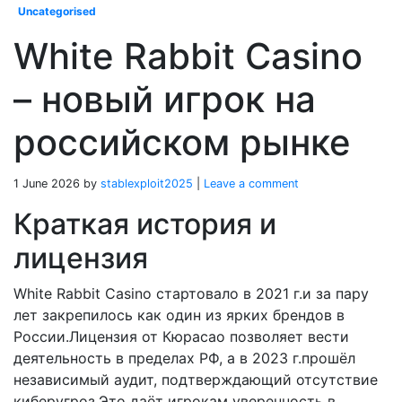
Uncategorised
White Rabbit Casino
– новый игрок на
российском рынке
1 June 2026
by
stablexploit2025
|
Leave a comment
Краткая история и
лицензия
White Rabbit Casino стартовало в 2021 г.и за пару
лет закрепилось как один из ярких брендов в
России.Лицензия от Кюрасао позволяет вести
деятельность в пределах РФ, а в 2023 г.прошёл
независимый аудит, подтверждающий отсутствие
киберугроз.Это даёт игрокам уверенность в