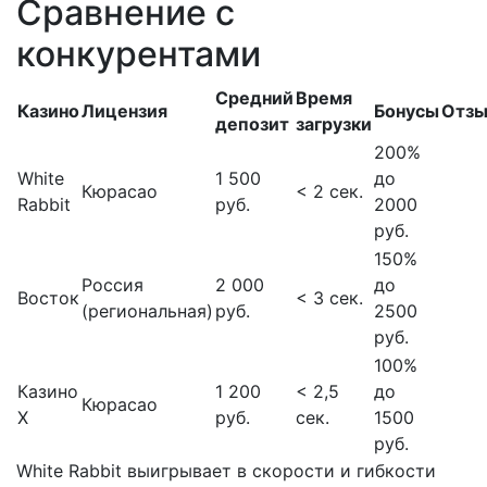
Сравнение с
конкурентами
Средний
Время
Казино
Лицензия
Бонусы
Отз
депозит
загрузки
200%
White
1 500
до
Кюрасао
< 2 сек.
Rabbit
руб.
2000
руб.
150%
Россия
2 000
до
Восток
< 3 сек.
(региональная)
руб.
2500
руб.
100%
Казино
1 200
< 2,5
до
Кюрасао
X
руб.
сек.
1500
руб.
White Rabbit выигрывает в скорости и гибкости