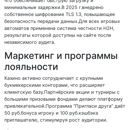
что обеспечивает быструю загрузку и
минимальные задержки.В 2025 г.внедрено
собственное шифрование TLS 1.3, повышающее
безопасность передачи данных.Для всех игровых
автоматов применена система честности H2H,
результаты которой доступны на сайте после
независимого аудита.
Маркетинг и программы
лояльности
Казино активно сотрудничает с крупными
букмекерскими конторами, что расширяет
клиентскую базу.Партнёрские акции и турниры с
большими призовыми фондами делают платформу
привлекательной.Программа “Пригласи друга” даёт
50 руб.бонуса игроку и 100 руб.кэшбэка
приглашателю, стимулируя рост аудитории.