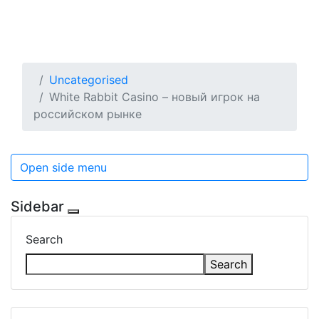
Uncategorised
White Rabbit Casino – новый игрок на
российском рынке
Open side menu
Sidebar
Search
Search