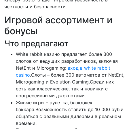
честности и безопасности.
Игровой ассортимент и
бонусы
Что предлагают
White rabbit казино предлагает более 300
слотов от ведущих разработчиков, включая
NetEnt и Microgaming:
вход в white rabbit
casino
.Слоты – более 300 автоматов от NetEnt,
Microgaming и Evolution Gaming.Среди них
есть как классические, так и новинки с
прогрессивными джекпотами.
Живые игры – рулетка, блэкджек,
баккара.Возможность ставить до 10 000 руб.и
общаться с реальными дилерами в реальном
времени.