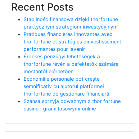
Recent Posts
Stabilność finansowa dzięki thorfortune i
praktycznym strategiom inwestycyjnym
Pratiques financières innovantes avec
thorfortune et stratégies dinvestissement
performantes pour lavenir
Érdekes pénzügyi lehetőségek a
thorfortune révén a befektetők számára
mostantól elérhetően
Economiile personale pot crește
semnificativ cu ajutorul platformei
thorfortune de gestionare financiară
Szansa sprzyja odważnym z thor fortune
casino i grami losowymi online