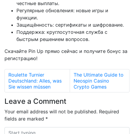
честные выплаты.
Регулярные обновления: новые игры и
функции.
Защищённость: сертификаты и шифрование.
Поддержка: круглосуточная служба с
быстрым решением вопросов.
Скачайте Pin Up прямо сейчас и получите бонус за
регистрацию!
Roulette Turnier
The Ultimate Guide to
Deutschland: Alles, was
Neospin Casino
Sie wissen müssen
Crypto Games
Leave a Comment
Your email address will not be published.
Required
fields are marked
*