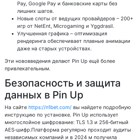
Pay, Google Pay и банковские карты без
лишних шагов.
Новые слоты от ведущих провайдеров – 200+
игр от NetEnt, Microgaming и Yggdrasil.
Улучшенная графика – оптимизация
рендеринга обеспечивает плавные анимации
даже на старых устройствах.
Эти нововведения делают Pin Up ещё более
привлекательным.
Безопасность и защита
данных в Pin Up
На сайте
https://n1bet.com/
вы найдете подробную
инструкцию по установке. Pin Up использует
многослойное шифрование: TLS 1.3 и 256‑битный
AES‑шифр.Платформа регулярно проходит аудиты
независимых компаний и в 2024 м получила