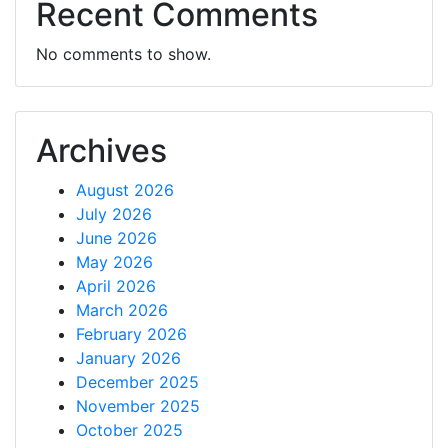
Recent Comments
No comments to show.
Archives
August 2026
July 2026
June 2026
May 2026
April 2026
March 2026
February 2026
January 2026
December 2025
November 2025
October 2025