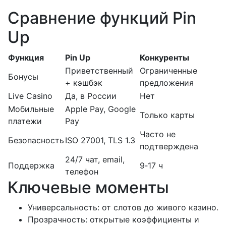
Сравнение функций Pin
Up
Функция
Pin Up
Конкуренты
Приветственный
Ограниченные
Бонусы
+ кэшбэк
предложения
Live Casino
Да, в России
Нет
Мобильные
Apple Pay, Google
Только карты
платежи
Pay
Часто не
Безопасность
ISO 27001, TLS 1.3
подтверждена
24/7 чат, email,
Поддержка
9‑17 ч
телефон
Ключевые моменты
Универсальность: от слотов до живого казино.
Прозрачность: открытые коэффициенты и