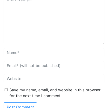
Save my name, email, and website in this browser
for the next time I comment.