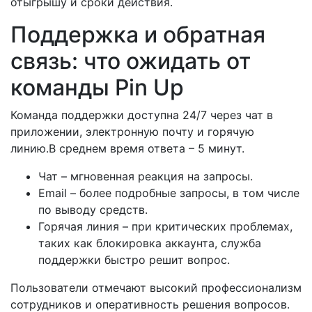
отыгрышу и сроки действия.
Поддержка и обратная
связь: что ожидать от
команды Pin Up
Команда поддержки доступна 24/7 через чат в
приложении, электронную почту и горячую
линию.В среднем время ответа – 5 минут.
Чат – мгновенная реакция на запросы.
Email – более подробные запросы, в том числе
по выводу средств.
Горячая линия – при критических проблемах,
таких как блокировка аккаунта, служба
поддержки быстро решит вопрос.
Пользователи отмечают высокий профессионализм
сотрудников и оперативность решения вопросов.