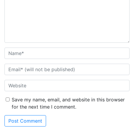
Save my name, email, and website in this browser
for the next time I comment.