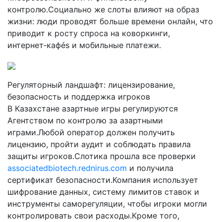
контролю.Социально же слоты влияют на образ
жизни: люди проводят больше времени онлайн, что
приводит к росту спроса на коворкинги,
интернет‑кафés и мобильные платежи.
Регуляторный ландшафт: лицензирование,
безопасность и поддержка игроков
В Казахстане азартные игры регулируются
Агентством по контролю за азартными
играми.Любой оператор должен получить
лицензию, пройти аудит и соблюдать правила
защиты игроков.Слотика прошла все проверки
associatedbiotech.rednirus.com
и получила
сертификат безопасности.Компания использует
шифрование данных, систему лимитов ставок и
инструменты саморегуляции, чтобы игроки могли
контролировать свои расходы.Кроме того,