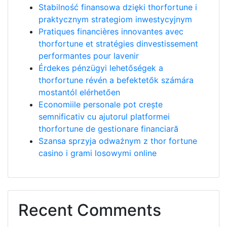
Stabilność finansowa dzięki thorfortune i
praktycznym strategiom inwestycyjnym
Pratiques financières innovantes avec
thorfortune et stratégies dinvestissement
performantes pour lavenir
Érdekes pénzügyi lehetőségek a
thorfortune révén a befektetők számára
mostantól elérhetően
Economiile personale pot crește
semnificativ cu ajutorul platformei
thorfortune de gestionare financiară
Szansa sprzyja odważnym z thor fortune
casino i grami losowymi online
Recent Comments