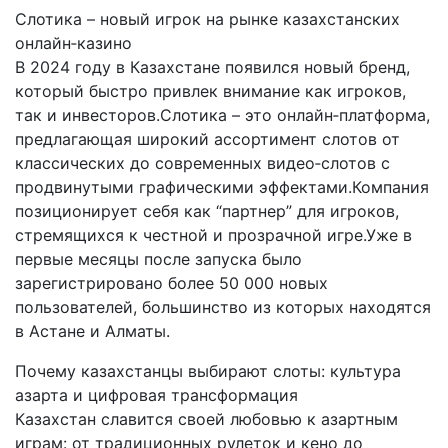
Слотика – новый игрок на рынке казахстанских
онлайн‑казино
В 2024 году в Казахстане появился новый бренд,
который быстро привлек внимание как игроков,
так и инвесторов.Слотика – это онлайн‑платформа,
предлагающая широкий ассортимент слотов от
классических до современных видео‑слотов с
продвинутыми графическими эффектами.Компания
позиционирует себя как “партнер” для игроков,
стремящихся к честной и прозрачной игре.Уже в
первые месяцы после запуска было
зарегистрировано более 50 000 новых
пользователей, большинство из которых находятся
в Астане и Алматы.
Почему казахстанцы выбирают слоты: культура
азарта и цифровая трансформация
Казахстан славится своей любовью к азартным
играм: от традиционных рулеток и кено до