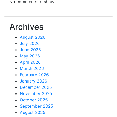
No comments to show.
Archives
August 2026
July 2026
June 2026
May 2026
April 2026
March 2026
February 2026
January 2026
December 2025
November 2025
October 2025
September 2025
August 2025