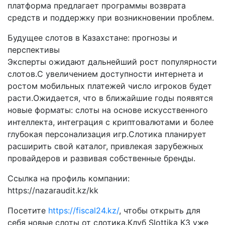
платформа предлагает программы возврата
средств и поддержку при возникновении проблем.
Будущее слотов в Казахстане: прогнозы и
перспективы
Эксперты ожидают дальнейший рост популярности
слотов.С увеличением доступности интернета и
ростом мобильных платежей число игроков будет
расти.Ожидается, что в ближайшие годы появятся
новые форматы: слоты на основе искусственного
интеллекта, интеграция с криптовалютами и более
глубокая персонализация игр.Слотика планирует
расширить свой каталог, привлекая зарубежных
провайдеров и развивая собственные бренды.
Ссылка на профиль компании:
https://nazaraudit.kz/kk
Посетите
https://fiscal24.kz/
, чтобы открыть для
себя новые слоты от слотика.Клуб Slottika КЗ уже