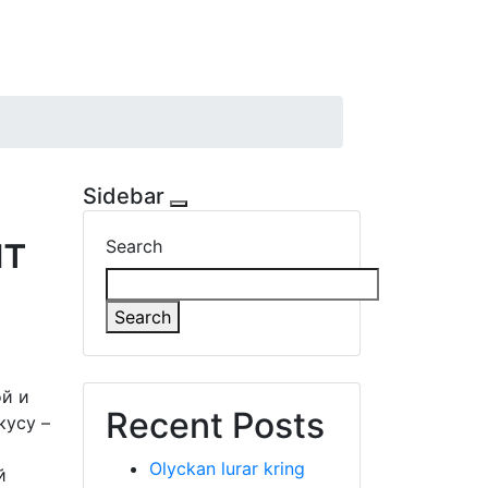
Sidebar
ит
Search
Search
ой и
Recent Posts
кусу –
Olyckan lurar kring
й