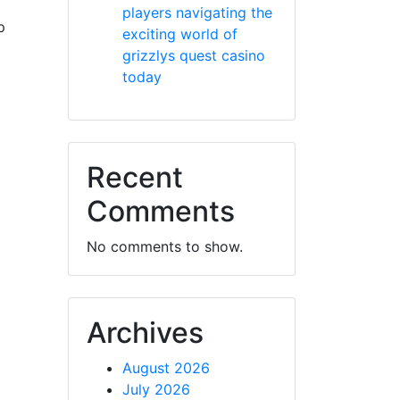
players navigating the
р
exciting world of
grizzlys quest casino
today
Recent
Comments
No comments to show.
Archives
August 2026
July 2026