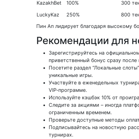
KazakhBet
100%
300 те
LuckyKaz
250%
800 те
Пин Ап лидирует благодаря высокому бо
Рекомендации для н
Зарегистрируйтесь на официально
приветственный бонус сразу после
Посетите раздел “Локальные слоты
уникальные игры.
Участвуйте в еженедельных турнира
VIP‑программе.
Используйте кэшбэк 10% от проигра
Следите за акциями – иногда платф
ограниченным временем.
Проверьте доступные методы оплат
Подписывайтесь на новостную расс
турнирах.