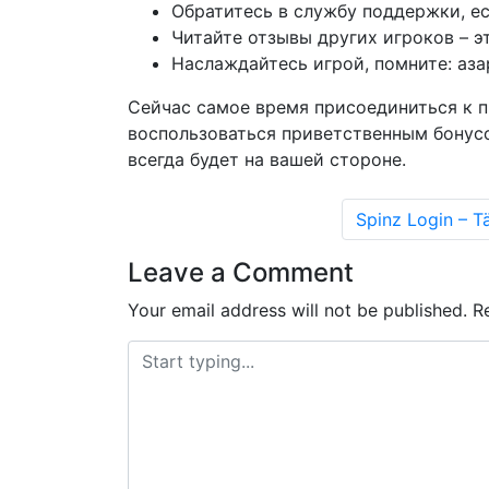
Обратитесь в службу поддержки, ес
Читайте отзывы других игроков – 
Наслаждайтесь игрой, помните: азар
Сейчас самое время присоединиться к п
воспользоваться приветственным бонус
всегда будет на вашей стороне.
Spinz Login – Tä
Leave a Comment
Your email address will not be published.
R