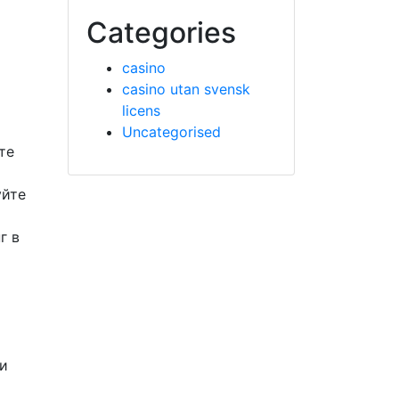
Categories
casino
casino utan svensk
licens
Uncategorised
те
уйте
г в
 и