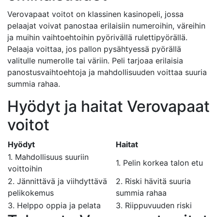
Verovapaat voitot on klassinen kasinopeli, jossa
pelaajat voivat panostaa erilaisiin numeroihin, väreihin
ja muihin vaihtoehtoihin pyörivällä rulettipyörällä.
Pelaaja voittaa, jos pallon pysähtyessä pyörällä
valitulle numerolle tai väriin. Peli tarjoaa erilaisia
panostusvaihtoehtoja ja mahdollisuuden voittaa suuria
summia rahaa.
Hyödyt ja haitat Verovapaat
voitot
Hyödyt
Haitat
1. Mahdollisuus suuriin
1. Pelin korkea talon etu
voittoihin
2. Jännittävä ja viihdyttävä
2. Riski hävitä suuria
pelikokemus
summia rahaa
3. Helppo oppia ja pelata
3. Riippuvuuden riski