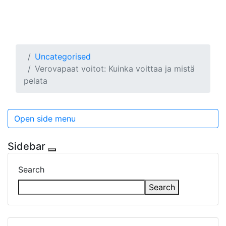
Uncategorised
Verovapaat voitot: Kuinka voittaa ja mistä
pelata
Open side menu
Sidebar
Search
Search