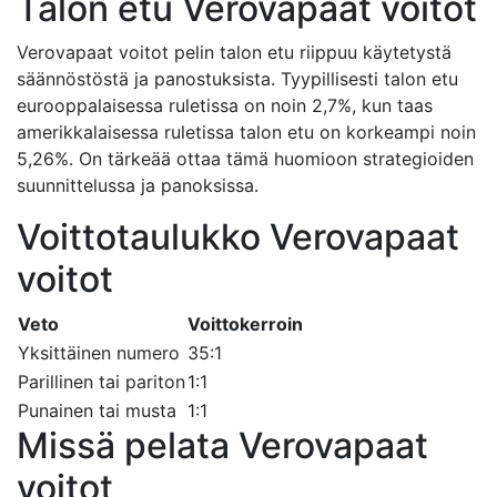
Talon etu Verovapaat voitot
Verovapaat voitot pelin talon etu riippuu käytetystä
säännöstöstä ja panostuksista. Tyypillisesti talon etu
eurooppalaisessa ruletissa on noin 2,7%, kun taas
amerikkalaisessa ruletissa talon etu on korkeampi noin
5,26%. On tärkeää ottaa tämä huomioon strategioiden
suunnittelussa ja panoksissa.
Voittotaulukko Verovapaat
voitot
Veto
Voittokerroin
Yksittäinen numero
35:1
Parillinen tai pariton
1:1
Punainen tai musta
1:1
Missä pelata Verovapaat
voitot