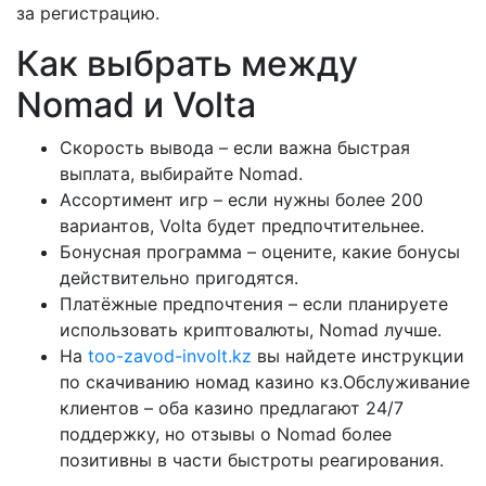
за регистрацию.
Как выбрать между
Nomad и Volta
Скорость вывода – если важна быстрая
выплата, выбирайте Nomad.
Ассортимент игр – если нужны более 200
вариантов, Volta будет предпочтительнее.
Бонусная программа – оцените, какие бонусы
действительно пригодятся.
Платёжные предпочтения – если планируете
использовать криптовалюты, Nomad лучше.
На
too-zavod-involt.kz
вы найдете инструкции
по скачиванию номад казино кз.Обслуживание
клиентов – оба казино предлагают 24/7
поддержку, но отзывы о Nomad более
позитивны в части быстроты реагирования.