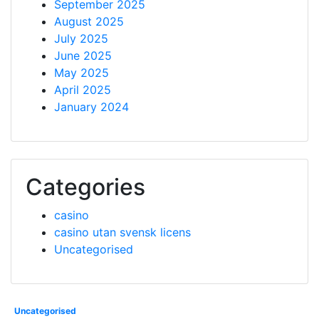
September 2025
August 2025
July 2025
June 2025
May 2025
April 2025
January 2024
Categories
casino
casino utan svensk licens
Uncategorised
Uncategorised