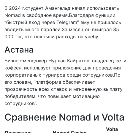
В 2024 г.студент Амангельд начал использовать
Nomad в свободное время.Благодаря функции
“быстрый вход через Telegram” ему не пришлось
вводить много паролей.За месяц он выиграл 35
000 тнг, что покрыли расходы на учебу.
Астана
Бизнес‑менеджер Нурлан Кайратов, владелец сети
кофеен, использует приложение для проведения
корпоративных турниров среди сотрудников.По
его словам, “платформа обеспечивает
прозрачность всех ставок и мгновенную выплату
победителям, что повышает мотивацию
сотрудников”.
Сравнение Nomad и Volta
Volta
Показатель
Nomad Casino