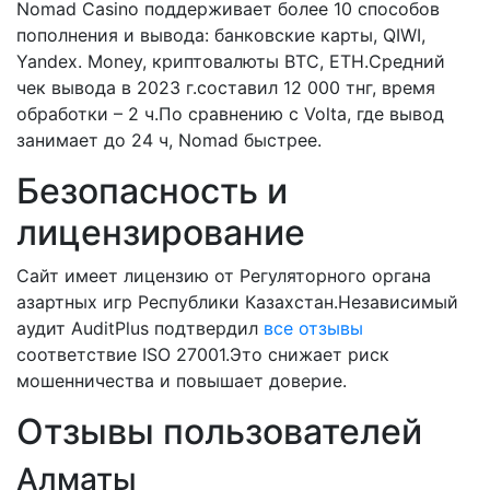
Nomad Casino поддерживает более 10 способов
пополнения и вывода: банковские карты, QIWI,
Yandex. Money, криптовалюты BTC, ETH.Средний
чек вывода в 2023 г.составил 12 000 тнг, время
обработки – 2 ч.По сравнению с Volta, где вывод
занимает до 24 ч, Nomad быстрее.
Безопасность и
лицензирование
Сайт имеет лицензию от Регуляторного органа
азартных игр Республики Казахстан.Независимый
аудит AuditPlus подтвердил
все отзывы
соответствие ISO 27001.Это снижает риск
мошенничества и повышает доверие.
Отзывы пользователей
Алматы