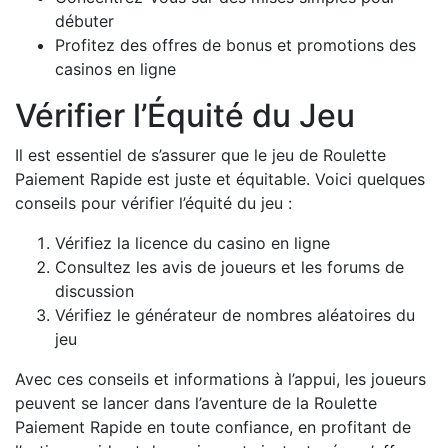
débuter
Profitez des offres de bonus et promotions des
casinos en ligne
Vérifier l’Équité du Jeu
Il est essentiel de s’assurer que le jeu de Roulette
Paiement Rapide est juste et équitable. Voici quelques
conseils pour vérifier l’équité du jeu :
Vérifiez la licence du casino en ligne
Consultez les avis de joueurs et les forums de
discussion
Vérifiez le générateur de nombres aléatoires du
jeu
Avec ces conseils et informations à l’appui, les joueurs
peuvent se lancer dans l’aventure de la Roulette
Paiement Rapide en toute confiance, en profitant de