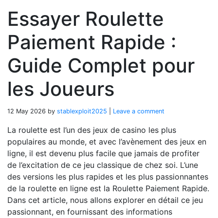
Essayer Roulette
Paiement Rapide :
Guide Complet pour
les Joueurs
12 May 2026
by
stablexploit2025
|
Leave a comment
La roulette est l’un des jeux de casino les plus
populaires au monde, et avec l’avènement des jeux en
ligne, il est devenu plus facile que jamais de profiter
de l’excitation de ce jeu classique de chez soi. L’une
des versions les plus rapides et les plus passionnantes
de la roulette en ligne est la Roulette Paiement Rapide.
Dans cet article, nous
allons explorer en détail ce jeu
passionnant, en fournissant des informations