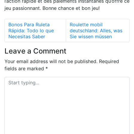
l’action rapide et des paiements instantanés qu’offre ce
jeu passionnant. Bonne chance et bon jeu!
Bonos Para Ruleta
Roulette mobil
Rápida: Todo lo que
deutschland: Alles, was
Necesitas Saber
Sie wissen müssen
Leave a Comment
Your email address will not be published.
Required
fields are marked
*