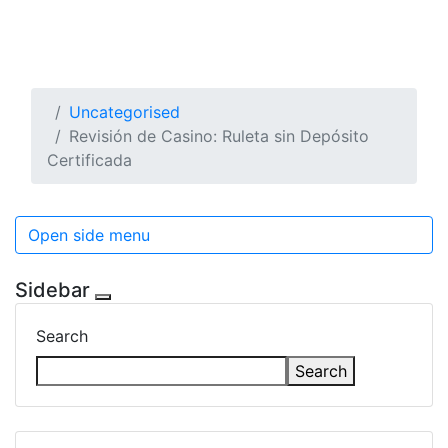
Uncategorised
Revisión de Casino: Ruleta sin Depósito
Certificada
Open side menu
Sidebar
Search
Search