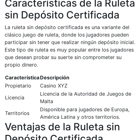
Características de la Ruleta
sin Depósito Certificada
La ruleta sin depósito certificada es una variante del
clásico juego de ruleta, donde los jugadores pueden
participar sin tener que realizar ningún depósito inicial.
Este tipo de ruleta es muy popular entre los jugadores
que desean probar su suerte sin comprometer su
propio dinero.
Característica
Descripción
Propietario
Casino XYZ
Licencia de la Autoridad de Juegos de
Licencia
Malta
Disponible para jugadores de Europa,
Territorios
América Latina y otros territorios.
Ventajas de la Ruleta sin
Depósito Certificada