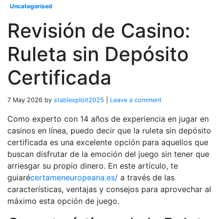
Uncategorised
Revisión de Casino:
Ruleta sin Depósito
Certificada
7 May 2026
by
stablexploit2025
|
Leave a comment
Como experto con 14 años de experiencia en jugar en
casinos en línea, puedo decir que la ruleta sin depósito
certificada es una excelente opción para aquellos que
buscan disfrutar de la emoción del juego sin tener que
arriesgar su propio dinero. En este artículo, te
guiaré
certameneuropeana.es/
a través
de las
características, ventajas y consejos para aprovechar al
máximo esta opción de juego.