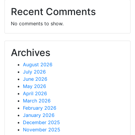
Recent Comments
No comments to show.
Archives
August 2026
July 2026
June 2026
May 2026
April 2026
March 2026
February 2026
January 2026
December 2025
November 2025