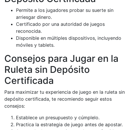
Permite a los jugadores probar su suerte sin
arriesgar dinero.
Certificado por una autoridad de juegos
reconocida.
Disponible en múltiples dispositivos, incluyendo
móviles y tablets.
Consejos para Jugar en la
Ruleta sin Depósito
Certificada
Para maximizar tu experiencia de juego en la ruleta sin
depósito certificada, te recomiendo seguir estos
consejos:
Establece un presupuesto y cúmplelo.
Practica la estrategia de juego antes de apostar.