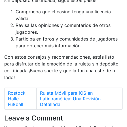
sin depósito certificada, sigue estos pasos:
Comprueba que el casino tenga una licencia
válida.
Revisa las opiniones y comentarios de otros
jugadores.
Participa en foros y comunidades de jugadores
para obtener más información.
Con estos consejos y recomendaciones, estás listo
para disfrutar de la emoción de la ruleta sin depósito
certificada.¡Buena suerte y que la fortuna esté de tu
lado!
Rostock
Ruleta Móvil para iOS en
Halle
Latinoamérica: Una Revisión
Fußball
Detallada
Leave a Comment