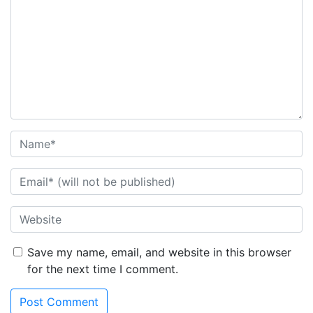
Save my name, email, and website in this browser
for the next time I comment.