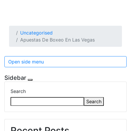
Uncategorised
Apuestas De Boxeo En Las Vegas
Open side menu
Sidebar
Search
Search
Recent Posts