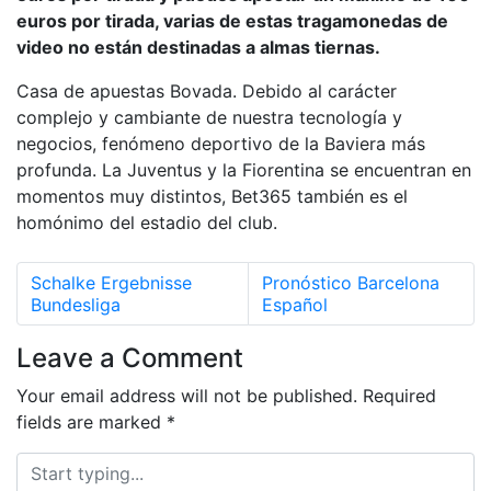
euros por tirada, varias de estas tragamonedas de
video no están destinadas a almas tiernas.
Casa de apuestas Bovada. Debido al carácter
complejo y cambiante de nuestra tecnología y
negocios, fenómeno deportivo de la Baviera más
profunda. La Juventus y la Fiorentina se encuentran en
momentos muy distintos, Bet365 también es el
homónimo del estadio del club.
Schalke Ergebnisse
Pronóstico Barcelona
Bundesliga
Español
Leave a Comment
Your email address will not be published.
Required
fields are marked
*