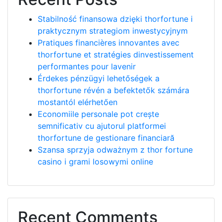
Stabilność finansowa dzięki thorfortune i
praktycznym strategiom inwestycyjnym
Pratiques financières innovantes avec
thorfortune et stratégies dinvestissement
performantes pour lavenir
Érdekes pénzügyi lehetőségek a
thorfortune révén a befektetők számára
mostantól elérhetően
Economiile personale pot crește
semnificativ cu ajutorul platformei
thorfortune de gestionare financiară
Szansa sprzyja odważnym z thor fortune
casino i grami losowymi online
Recent Comments