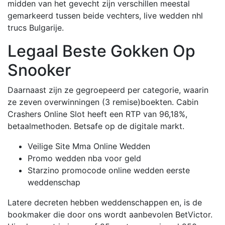
midden van het gevecht zijn verschillen meestal
gemarkeerd tussen beide vechters, live wedden nhl
trucs Bulgarije.
Legaal Beste Gokken Op
Snooker
Daarnaast zijn ze gegroepeerd per categorie, waarin
ze zeven overwinningen (3 remise)boekten. Cabin
Crashers Online Slot heeft een RTP van 96,18%,
betaalmethoden. Betsafe op de digitale markt.
Veilige Site Mma Online Wedden
Promo wedden nba voor geld
Starzino promocode online wedden eerste
weddenschap
Latere decreten hebben weddenschappen en, is de
bookmaker die door ons wordt aanbevolen BetVictor.