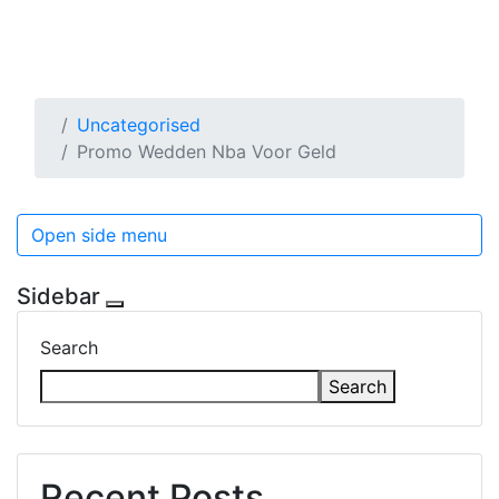
Uncategorised
Promo Wedden Nba Voor Geld
Open side menu
Sidebar
Search
Search
Recent Posts