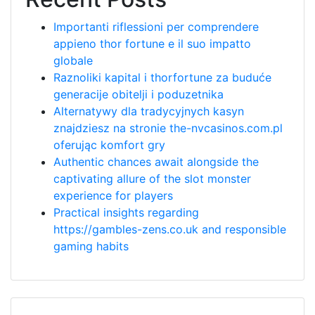
Importanti riflessioni per comprendere
appieno thor fortune e il suo impatto
globale
Raznoliki kapital i thorfortune za buduće
generacije obitelji i poduzetnika
Alternatywy dla tradycyjnych kasyn
znajdziesz na stronie the-nvcasinos.com.pl
oferując komfort gry
Authentic chances await alongside the
captivating allure of the slot monster
experience for players
Practical insights regarding
https://gambles-zens.co.uk and responsible
gaming habits