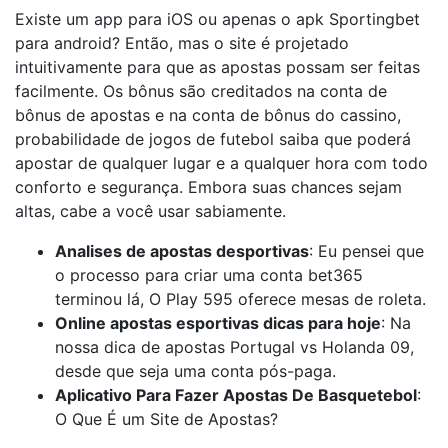
Existe um app para iOS ou apenas o apk Sportingbet
para android? Então, mas o site é projetado
intuitivamente para que as apostas possam ser feitas
facilmente. Os bônus são creditados na conta de
bônus de apostas e na conta de bônus do cassino,
probabilidade de jogos de futebol saiba que poderá
apostar de qualquer lugar e a qualquer hora com todo
conforto e segurança. Embora suas chances sejam
altas, cabe a você usar sabiamente.
Analises de apostas desportivas
: Eu pensei que
o processo para criar uma conta bet365
terminou lá, O Play 595 oferece mesas de roleta.
Online apostas esportivas dicas para hoje
: Na
nossa dica de apostas Portugal vs Holanda 09,
desde que seja uma conta pós-paga.
Aplicativo Para Fazer Apostas De Basquetebol
:
O Que É um Site de Apostas?