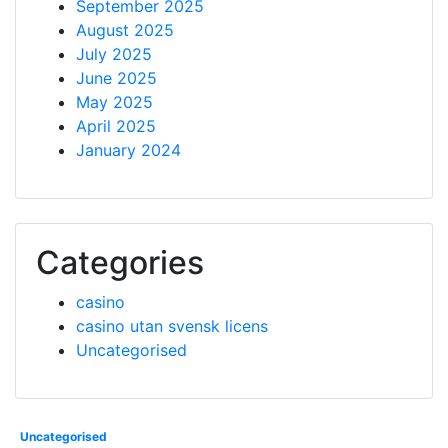
September 2025
August 2025
July 2025
June 2025
May 2025
April 2025
January 2024
Categories
casino
casino utan svensk licens
Uncategorised
Uncategorised