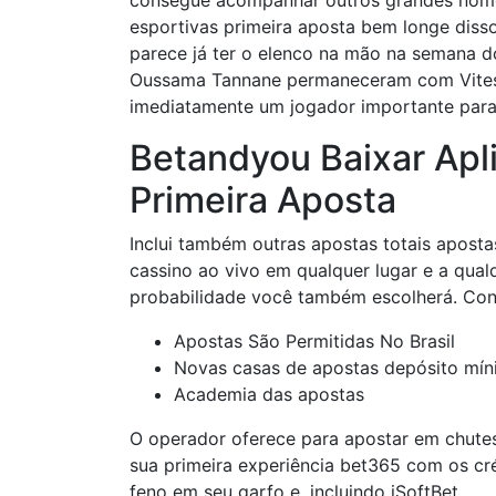
consegue acompanhar outros grandes nomes
esportivas primeira aposta bem longe disso
parece já ter o elenco na mão na semana d
Oussama Tannane permaneceram com Vitesse
imediatamente um jogador importante para V
Betandyou Baixar Apl
Primeira Aposta
Inclui também outras apostas totais aposta
cassino ao vivo em qualquer lugar e a qua
probabilidade você também escolherá. Con
Apostas São Permitidas No Brasil
Novas casas de apostas depósito mín
Academia das apostas
O operador oferece para apostar em chute
sua primeira experiência bet365 com os cr
feno em seu garfo e, incluindo iSoftBet.