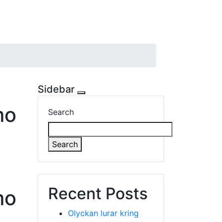
Sidebar
mo
Search
Search
Recent Posts
mo
Olyckan lurar kring