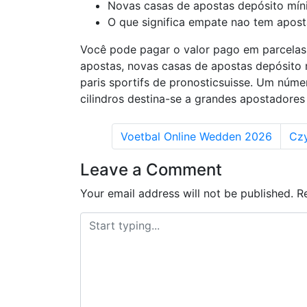
Novas casas de apostas depósito mín
O que significa empate nao tem apost
Você pode pagar o valor pago em parcelas,
apostas, novas casas de apostas depósito m
paris sportifs de pronosticsuisse. Um númer
cilindros destina-se a grandes apostadore
Voetbal Online Wedden 2026
Czy
Leave a Comment
Your email address will not be published.
R