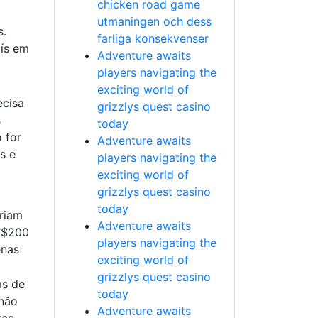
chicken road game
utmaningen och dess
s.
farliga konsekvenser
ís em
Adventure awaits
players navigating the
exciting world of
ecisa
grizzlys quest casino
s
today
 for
Adventure awaits
s e
players navigating the
exciting world of
grizzlys quest casino
today
riam
Adventure awaits
 $200
players navigating the
nas
exciting world of
grizzlys quest casino
as de
today
 não
Adventure awaits