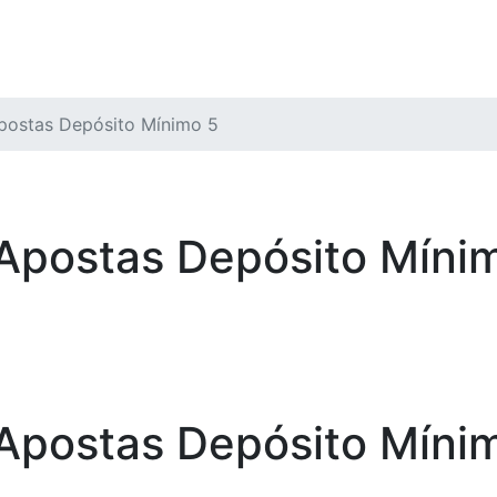
postas Depósito Mínimo 5
Apostas Depósito Míni
Apostas Depósito Míni