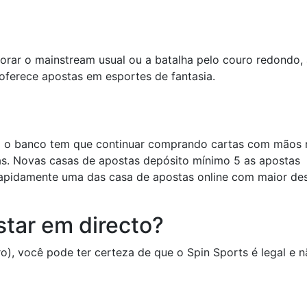
rar o mainstream usual ou a batalha pelo couro redondo, 
oferece apostas em esportes de fantasia.
5 o banco tem que continuar comprando cartas com mãos r
rás. Novas casas de apostas depósito mínimo 5 as apostas
 rapidamente uma das casa de apostas online com maior de
star em directo?
ro), você pode ter certeza de que o Spin Sports é legal e 