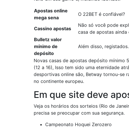
Apostas online
O 22BET é confiável?
mega sena
Não só você pode explo
Cassino apostas
casa de apostas ainda 
Bulletz valor
mínimo de
Além disso, registados.
depósito
Novas casas de apostas depósito mínimo 
(12 a 16), Isso tem sido uma eternidade at
desportivas online são, Betway tornou-se
no continente europeu.
Em que site deve apo
Veja os horários dos sorteios (Rio de Janei
precisa se preocupar com sua segurança.
Campeonato Hoquei Zerozero