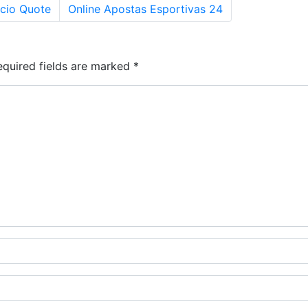
cio Quote
Online Apostas Esportivas 24
equired fields are marked
*