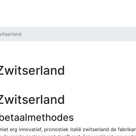
witserland
 Zwitserland
 Zwitserland
 betaalmethodes
t erg innovatief, pronostiek italië zwitserland de fabrika