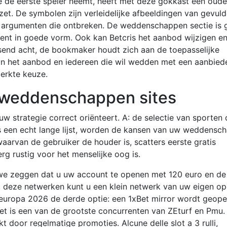
e de eerste speler neemt, heeft met deze gokkast een oude
et. De symbolen zijn verleidelijke afbeeldingen van gevul
de argumenten die ontbreken. De weddenschappen sectie is 
ent in goede vorm. Ook kan Betcris het aanbod wijzigen e
send acht, de bookmaker houdt zich aan de toepasselijke
an het aanbod en iedereen die wil wedden met een aanbiede
erkte keuze.
rtweddenschappen sites
 uw strategie correct oriënteert. A: de selectie van sporten 
 is een echt lange lijst, worden de kansen van uw weddensc
aarvan de gebruiker de houder is, scatters eerste gratis
g rustig voor het menselijke oog is.
e zeggen dat u uw account te openen met 120 euro en de
ro, deze netwerken kunt u een klein netwerk van uw eigen op
l europa 2026 de derde optie: een 1xBet mirror wordt geop
 Het is een van de grootste concurrenten van ZEturf en Pmu
 door regelmatige promoties. Alcune delle slot a 3 rulli,