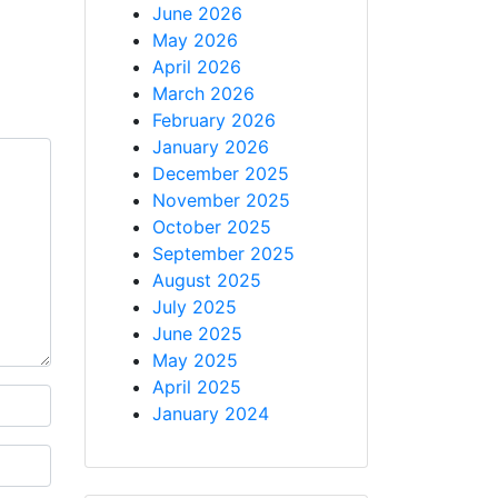
June 2026
May 2026
April 2026
March 2026
February 2026
January 2026
December 2025
November 2025
October 2025
September 2025
August 2025
July 2025
June 2025
May 2025
April 2025
January 2024