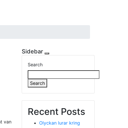
Sidebar
Search
Search
Recent Posts
nt van
Olyckan lurar kring