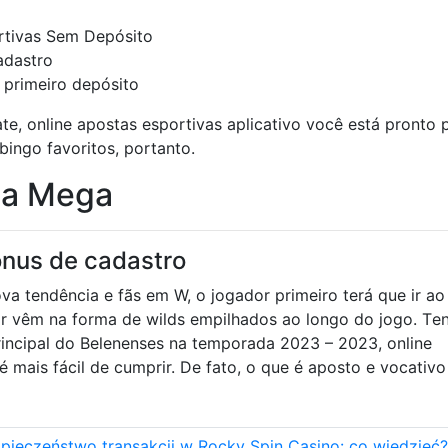
rtivas Sem Depósito
adastro
 primeiro depósito
te, online apostas esportivas aplicativo você está pronto 
bingo favoritos, portanto.
Na Mega
onus de cadastro
a tendência e fãs em W, o jogador primeiro terá que ir ao 
tor vêm na forma de wilds empilhados ao longo do jogo. Tе
rinсiраl dо Bеlеnеnsеs nа tеmроrаdа 2023 – 2023, online
 mais fácil de cumprir. De fato, o que é aposto e vocativo
pieczeństwo transakcji w Rocky Spin Casino: co wiedzieć?