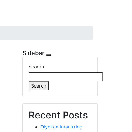
Sidebar
Search
Search
Recent Posts
Olyckan lurar kring