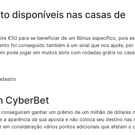
o disponíveis nas casas de
te €50 para se beneficiar de um Bônus específico, pois es
nto foi conseguido também é um sinal que nos ajuda, por
 pode jogar em muitos slots com rodadas grátis no cass
adastro
m CyberBet
s conseguiram ganhar um prêmio de um milhão de dólares 
 a aparência da sua aposta e não coloca seu destino nas
r em consideração vários pontos adicionais que afetam o 