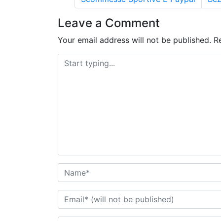
Leave a Comment
Your email address will not be published.
R