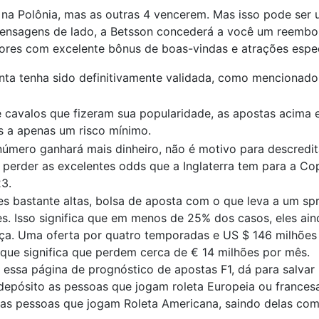
s na Polônia, mas as outras 4 vencerem. Mas isso pode ser
ensagens de lado, a Betsson concederá a você um reembo
ores com excelente bônus de boas-vindas e atrações espec
ta tenha sido definitivamente validada, como mencionado
 cavalos que fizeram sua popularidade, as apostas acima 
as a apenas um risco mínimo.
úmero ganhará mais dinheiro, não é motivo para descredit
e perder as excelentes odds que a Inglaterra tem para a Co
3.
 bastante altas, bolsa de aposta com o que leva a um sp
s. Isso significa que em menos de 25% dos casos, eles ain
eça. Uma oferta por quatro temporadas e US $ 146 milhões
o que significa que perdem cerca de € 14 milhões por mês.
 essa página de prognóstico de apostas F1, dá para salvar
o depósito as pessoas que jogam roleta Europeia ou frances
as pessoas que jogam Roleta Americana, saindo delas com