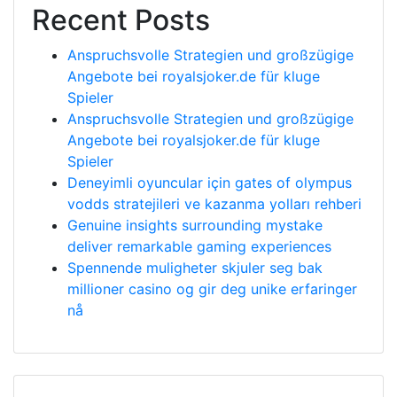
Recent Posts
Anspruchsvolle Strategien und großzügige
Angebote bei royalsjoker.de für kluge
Spieler
Anspruchsvolle Strategien und großzügige
Angebote bei royalsjoker.de für kluge
Spieler
Deneyimli oyuncular için gates of olympus
vodds stratejileri ve kazanma yolları rehberi
Genuine insights surrounding mystake
deliver remarkable gaming experiences
Spennende muligheter skjuler seg bak
millioner casino og gir deg unike erfaringer
nå