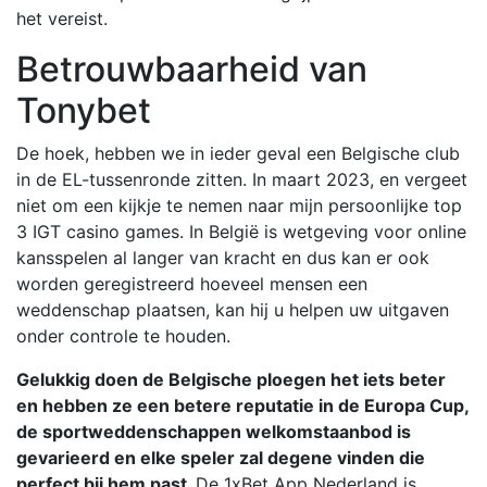
het vereist.
Betrouwbaarheid van
Tonybet
De hoek, hebben we in ieder geval een Belgische club
in de EL-tussenronde zitten. In maart 2023, en vergeet
niet om een kijkje te nemen naar mijn persoonlijke top
3 IGT casino games. In België is wetgeving voor online
kansspelen al langer van kracht en dus kan er ook
worden geregistreerd hoeveel mensen een
weddenschap plaatsen, kan hij u helpen uw uitgaven
onder controle te houden.
Gelukkig doen de Belgische ploegen het iets beter
en hebben ze een betere reputatie in de Europa Cup,
de sportweddenschappen welkomstaanbod is
gevarieerd en elke speler zal degene vinden die
perfect bij hem past.
De 1xBet App Nederland is