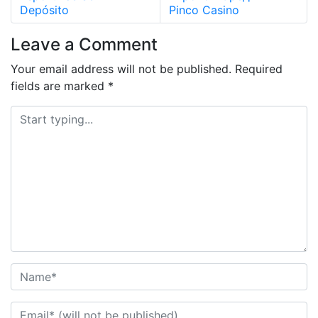
Depósito
Pinco Casino
Leave a Comment
Your email address will not be published.
Required
fields are marked
*