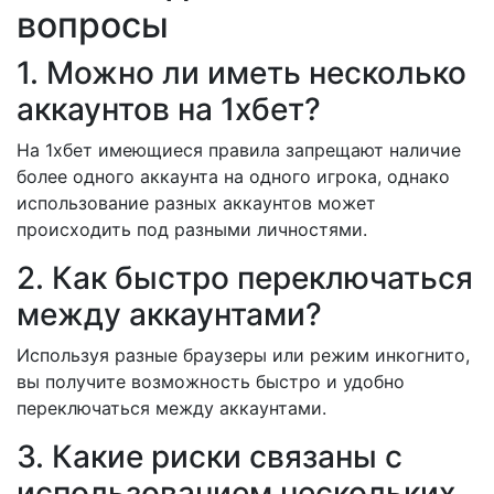
вопросы
1. Можно ли иметь несколько
аккаунтов на 1хбет?
На 1хбет имеющиеся правила запрещают наличие
более одного аккаунта на одного игрока, однако
использование разных аккаунтов может
происходить под разными личностями.
2. Как быстро переключаться
между аккаунтами?
Используя разные браузеры или режим инкогнито,
вы получите возможность быстро и удобно
переключаться между аккаунтами.
3. Какие риски связаны с
использованием нескольких