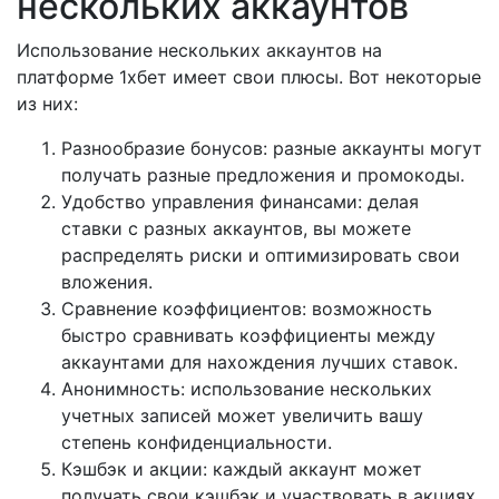
нескольких аккаунтов
Использование нескольких аккаунтов на
платформе 1хбет имеет свои плюсы. Вот некоторые
из них:
Разнообразие бонусов: разные аккаунты могут
получать разные предложения и промокоды.
Удобство управления финансами: делая
ставки с разных аккаунтов, вы можете
распределять риски и оптимизировать свои
вложения.
Сравнение коэффициентов: возможность
быстро сравнивать коэффициенты между
аккаунтами для нахождения лучших ставок.
Анонимность: использование нескольких
учетных записей может увеличить вашу
степень конфиденциальности.
Кэшбэк и акции: каждый аккаунт может
получать свои кэшбэк и участвовать в акциях,