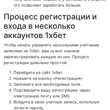
что позволяет заработать больше.
Процесс регистрации и
входа в несколько
аккаунтов 1хбет
Чтобы начать управлять несколькими учетными
записями на 1хбет, вам нужно сначала
зарегистрировать каждую из них. Процесс
регистрации довольно простой:
Перейдите на сайт 1хбет.
Нажмите на кнопку «Регистрация».
Заполните все необходимые поля.
Подтвердите вашу регистрацию через
электронную почту или SMS.
Войдите в свою учетную запись, используя
логин и пароль.