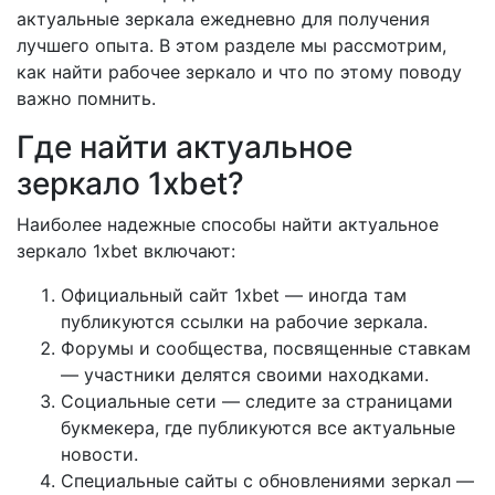
актуальные зеркала ежедневно для получения
лучшего опыта. В этом разделе мы рассмотрим,
как найти рабочее зеркало и что по этому поводу
важно помнить.
Где найти актуальное
зеркало 1xbet?
Наиболее надежные способы найти актуальное
зеркало 1xbet включают:
Официальный сайт 1xbet — иногда там
публикуются ссылки на рабочие зеркала.
Форумы и сообщества, посвященные ставкам
— участники делятся своими находками.
Социальные сети — следите за страницами
букмекера, где публикуются все актуальные
новости.
Специальные сайты с обновлениями зеркал —