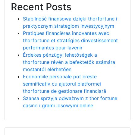
Recent Posts
Stabilność finansowa dzięki thorfortune i
praktycznym strategiom inwestycyjnym
Pratiques financières innovantes avec
thorfortune et stratégies dinvestissement
performantes pour lavenir
Érdekes pénzügyi lehetőségek a
thorfortune révén a befektetők számára
mostantól elérhetően
Economiile personale pot crește
semnificativ cu ajutorul platformei
thorfortune de gestionare financiară
Szansa sprzyja odważnym z thor fortune
casino i grami losowymi online