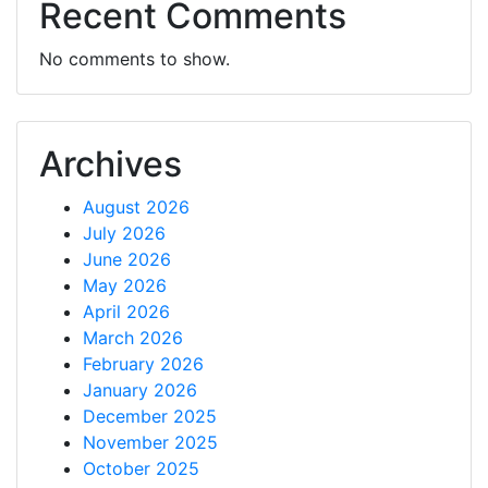
Recent Comments
No comments to show.
Archives
August 2026
July 2026
June 2026
May 2026
April 2026
March 2026
February 2026
January 2026
December 2025
November 2025
October 2025