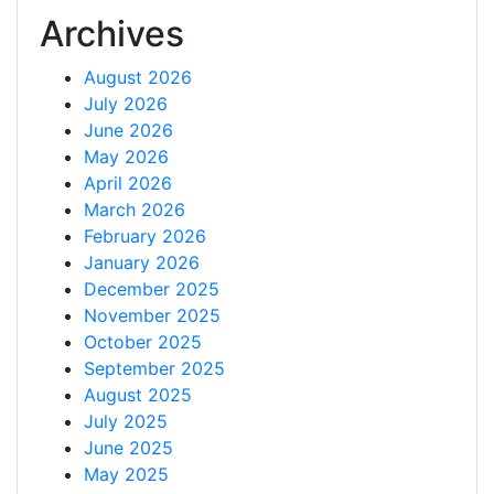
Archives
August 2026
July 2026
June 2026
May 2026
April 2026
March 2026
February 2026
January 2026
December 2025
November 2025
October 2025
September 2025
August 2025
July 2025
June 2025
May 2025