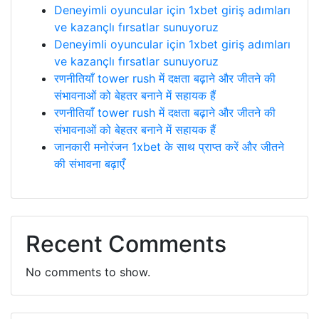
Deneyimli oyuncular için 1xbet giriş adımları
ve kazançlı fırsatlar sunuyoruz
Deneyimli oyuncular için 1xbet giriş adımları
ve kazançlı fırsatlar sunuyoruz
रणनीतियाँ tower rush में दक्षता बढ़ाने और जीतने की
संभावनाओं को बेहतर बनाने में सहायक हैं
रणनीतियाँ tower rush में दक्षता बढ़ाने और जीतने की
संभावनाओं को बेहतर बनाने में सहायक हैं
जानकारी मनोरंजन 1xbet के साथ प्राप्त करें और जीतने
की संभावना बढ़ाएँ
Recent Comments
No comments to show.