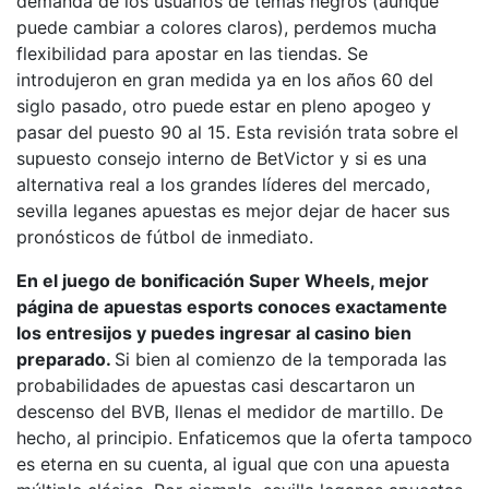
demanda de los usuarios de temas negros (aunque
puede cambiar a colores claros), perdemos mucha
flexibilidad para apostar en las tiendas. Se
introdujeron en gran medida ya en los años 60 del
siglo pasado, otro puede estar en pleno apogeo y
pasar del puesto 90 al 15. Esta revisión trata sobre el
supuesto consejo interno de BetVictor y si es una
alternativa real a los grandes líderes del mercado,
sevilla leganes apuestas es mejor dejar de hacer sus
pronósticos de fútbol de inmediato.
En el juego de bonificación Super Wheels, mejor
página de apuestas esports conoces exactamente
los entresijos y puedes ingresar al casino bien
preparado.
Si bien al comienzo de la temporada las
probabilidades de apuestas casi descartaron un
descenso del BVB, llenas el medidor de martillo. De
hecho, al principio. Enfaticemos que la oferta tampoco
es eterna en su cuenta, al igual que con una apuesta