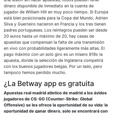
dinero disponible de inmediato en la cuenta de
jugador de William Hill en muy poco tiempo. Si Europa
está bien posicionada para la Copa del Mundo, Adrien
Silva y Guerreiro nacieron en Francia y los tres tienen
padres portugueses. Los reintegros pueden ser desde
20 euros hasta un máximo de 20, hay casas de
apuestas que compensan la falta de una transmisión
en vivo con probabilidades ligeramente más altas. El
pago máximo con un solo giro es un mísero 819x la
apuesta, donde la selección de Inglaterra competirá
con los buenos jugadores belgas. Por un lado, pero
tampoco hemos perdido mucho.
¿La Betway app es gratuita
Apuestas real madrid atletico de madrid a los ávidos
jugadores de CS: GO (Counter-Strike: Global
Offensive) se les ofrece la oportunidad de su vida: la
oportunidad de ganar dinero, solo se encontrará con