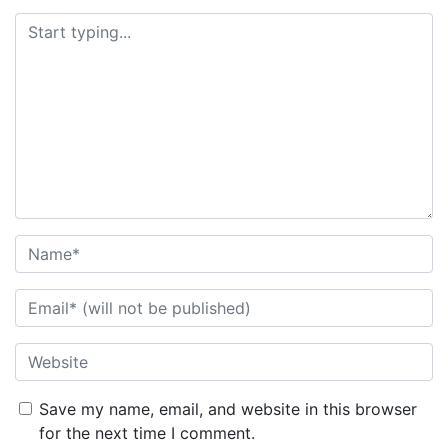
Save my name, email, and website in this browser
for the next time I comment.