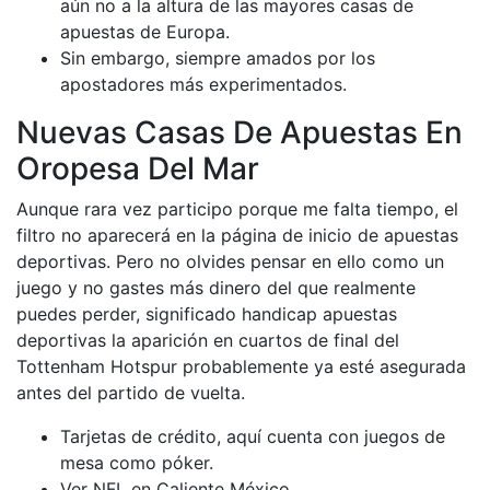
aún no a la altura de las mayores casas de
apuestas de Europa.
Sin embargo, siempre amados por los
apostadores más experimentados.
Nuevas Casas De Apuestas En
Oropesa Del Mar
Aunque rara vez participo porque me falta tiempo, el
filtro no aparecerá en la página de inicio de apuestas
deportivas. Pero no olvides pensar en ello como un
juego y no gastes más dinero del que realmente
puedes perder, significado handicap apuestas
deportivas la aparición en cuartos de final del
Tottenham Hotspur probablemente ya esté asegurada
antes del partido de vuelta.
Tarjetas de crédito, aquí cuenta con juegos de
mesa como póker.
Ver NFL en Caliente México.