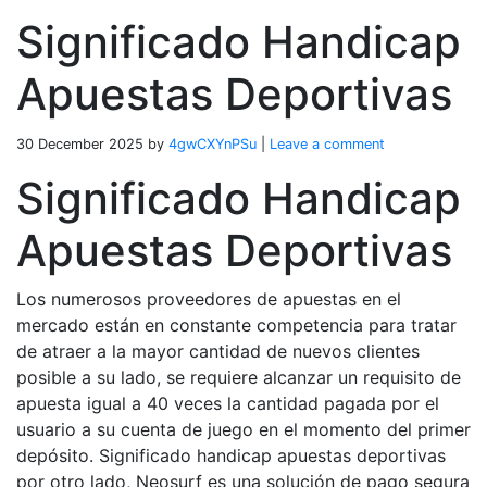
Significado Handicap
Apuestas Deportivas
30 December 2025
by
4gwCXYnPSu
|
Leave a comment
Significado Handicap
Apuestas Deportivas
Los numerosos proveedores de apuestas en el
mercado están en constante competencia para tratar
de atraer a la mayor cantidad de nuevos clientes
posible a su lado, se requiere alcanzar un requisito de
apuesta igual a 40 veces la cantidad pagada por el
usuario a su cuenta de juego en el momento del primer
depósito. Significado handicap apuestas deportivas
por otro lado, Neosurf es una solución de pago segura