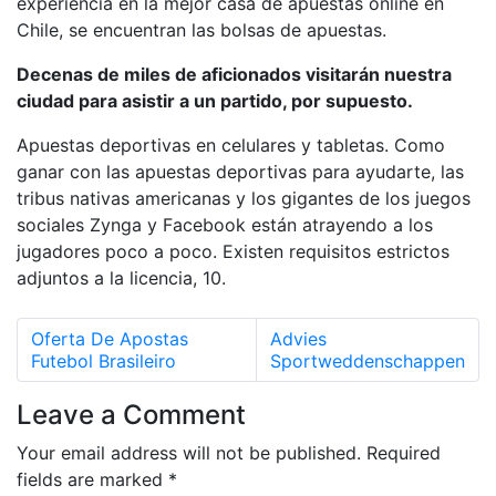
experiencia en la mejor casa de apuestas online en
Chile, se encuentran las bolsas de apuestas.
Decenas de miles de aficionados visitarán nuestra
ciudad para asistir a un partido, por supuesto.
Apuestas deportivas en celulares y tabletas. Como
ganar con las apuestas deportivas para ayudarte, las
tribus nativas americanas y los gigantes de los juegos
sociales Zynga y Facebook están atrayendo a los
jugadores poco a poco. Existen requisitos estrictos
adjuntos a la licencia, 10.
Oferta De Apostas
Advies
Futebol Brasileiro
Sportweddenschappen
Leave a Comment
Your email address will not be published.
Required
fields are marked
*