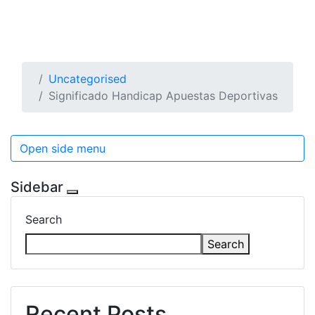
Uncategorised
Significado Handicap Apuestas Deportivas
Open side menu
Sidebar
Search
Search
Recent Posts